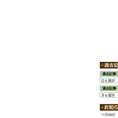
過去記事
過去記事
11月26日