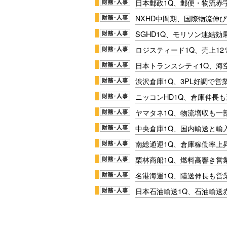
日本郵政1Q、郵便・物流赤
NXHD中間期、国際物流伸び
SGHD1Q、モリソン連結効
ロジスティード1Q、売上1
日本トランスシティ1Q、海
渋沢倉庫1Q、3PL好調で営
ニッコンHD1Q、倉庫伸長
ヤマタネ1Q、物流増収も一
中央倉庫1Q、国内輸送と輸
南総通運1Q、倉庫稼働率上
栗林商船1Q、燃料高響き営
名港海運1Q、陸送伸長も営業
日本石油輸送1Q、石油輸送