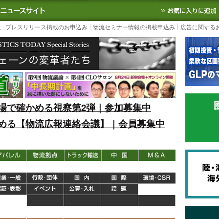
S TODAY｜国内最大の物流ニュースサイト
3PL, SCMなど国内外の最新の物流
、プレスリリース掲載のお申込み
物流セミナー情報の掲載申込み
広告に関する
場で確かめる視察第2弾｜参加募集中
める【物流広報連絡会議】｜会員募集中