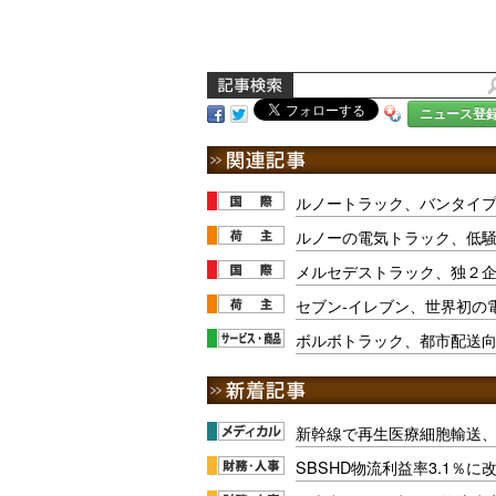
ニュース登
ルノートラック、バンタイプ
ルノーの電気トラック、低
メルセデストラック、独２企
セブン-イレブン、世界初の
ボルボトラック、都市配送向
新幹線で再生医療細胞輸送
SBSHD物流利益率3.1％