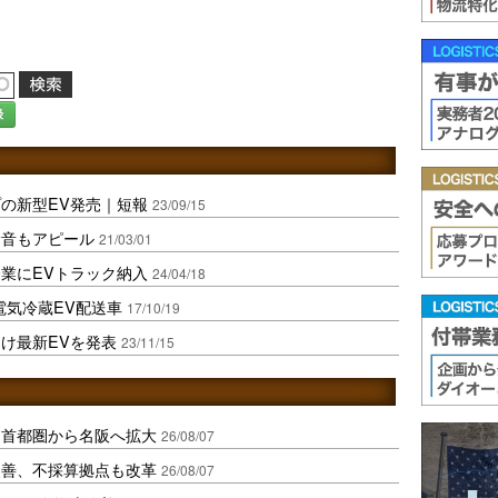
録
の新型EV発売｜短報
23/09/15
騒音もアピール
21/03/01
業にEVトラック納入
24/04/18
電気冷蔵EV配送車
17/10/19
け最新EVを発表
23/11/15
、首都圏から名阪へ拡大
26/08/07
に改善、不採算拠点も改革
26/08/07