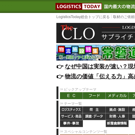
LOGISTIC
LogisticsToday総合トップに戻る
取材のご依頼
👉️
なぜ中国は実装が速い？現
👉️
物流の価値「伝える力」高
ピックアップテーマ
テーマ一覧
スペシャルコンテンツ一覧