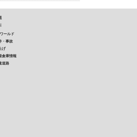
題
報
Pワールド
件・事故
上げ
着倉庫情報
速道路