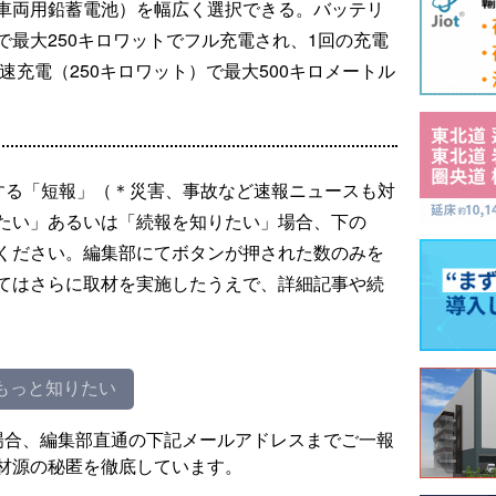
車両用鉛蓄電池）を幅広く選択できる。バッテリ
Cで最大250キロワットでフル充電され、1回の充電
速充電（250キロワット）で最大500キロメートル
する「短報」（＊災害、事故など速報ニュースも対
たい」あるいは「続報を知りたい」場合、下の
ください。編集部にてボタンが押された数のみを
てはさらに取材を実施したうえで、詳細記事や続
もっと知りたい
場合、編集部直通の下記メールアドレスまでご一報
材源の秘匿を徹底しています。