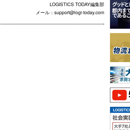
LOGISTICS TODAY編集部
メール：support@logi-today.com