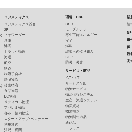
ロジスティクス
環境・CSR
話
ロジスティクス総合
CSR
短
モーダルシフト
3PL
D
フォワーダー
再生可能エネルギー
の
事
倉庫
安全
港湾
燃料
値
トラック輸送
環境への取り組み
新
海運
BCP
高
防災・災害
航空
鉄道
サービス・商品
物流子会社
ICT・IoT
静脈物流
サービス全般
災害物流
ンネ
物流サービス
食品物流
物流情報システム
EC物流
生産・流通システム
メディカル物流
物流資材
アパレル物流
物流機器
都市・館内物流
物流関連商品
スタートアップ･ベンチャー
新商品
利用運送
トラック
貿易・税関