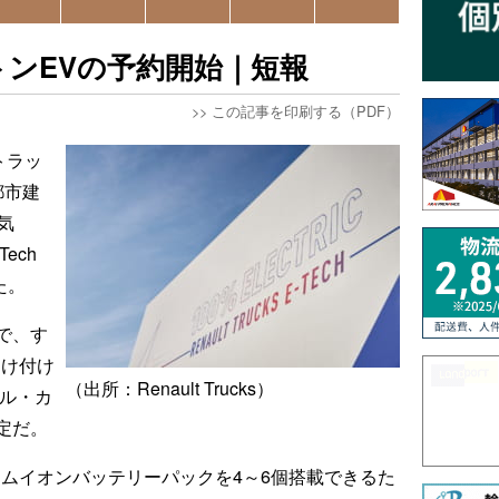
トンEVの予約開始｜短報
>>
この記事を印刷する（PDF）
ートラッ
都市建
気
ech
た。
で、す
受け付け
（出所：Renault Trucks）
ール・カ
定だ。
チウムイオンバッテリーパックを4～6個搭載できるた