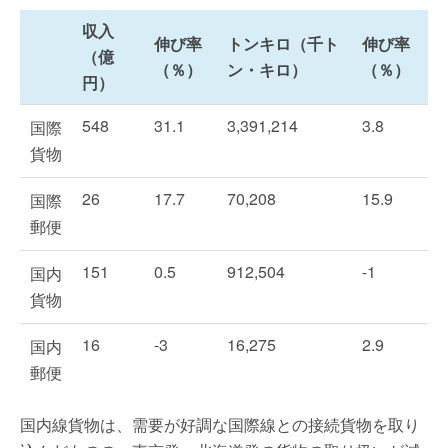
収入
伸び率
トンキロ（千ト
伸び率
（億
（％）
ン・キロ）
（％）
円）
548
31.1
3,391,214
3.8
国際
貨物
26
17.7
70,208
15.9
国際
郵便
151
0.5
912,504
-1
国内
貨物
16
-3
16,275
2.9
国内
郵便
国内線貨物は、需要が好調な国際線との接続貨物を取り