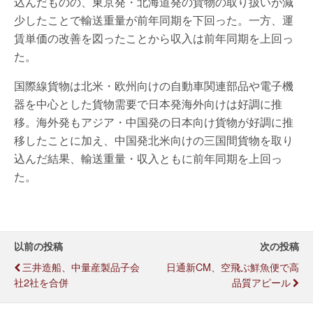
込んだものの、東京発・北海道発の貨物の取り扱いが減
少したことで輸送重量が前年同期を下回った。一方、運
賃単価の改善を図ったことから収入は前年同期を上回っ
た。
国際線貨物は北米・欧州向けの自動車関連部品や電子機
器を中心とした貨物需要で日本発海外向けは好調に推
移。海外発もアジア・中国発の日本向け貨物が好調に推
移したことに加え、中国発北米向けの三国間貨物を取り
込んだ結果、輸送重量・収入ともに前年同期を上回っ
た。
以前の投稿
次の投稿
三井造船、中量産製品子会
日通新CM、空飛ぶ鮮魚便で高
社2社を合併
品質アピール