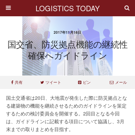
LOGISTICS TODAY
2017年11月16日
国交省、防災拠点機能の継続性
確保へガイドライン
共有
ツイート
ピン
メール
国土交通省は20日、大地震が発生した際に防災拠点とな
る建築物の機能を継続させるためのガイドラインを策定
するための検討委員会を開催する。2回目となる今回
は、ガイドラインに記載する項目について協議し、3月
末までの取りまとめを目指す。