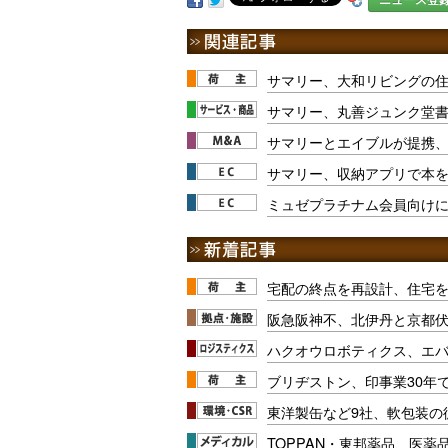
サマリー、大和リビングの
サマリー、丸善ジュンク堂
サマリーとエイブルが提携
サマリー、収納アプリで本
ミュゼプラチナム会員向け
宅配の終点を再設計、住宅
阪急阪神不、北伊丹と京都
ハクオウロボティクス、エ
ブリヂストン、印事業30年
東洋製缶など9社、軟包装の
TOPPAN・東邦薬品、医薬