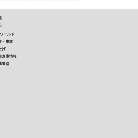
題
報
Pワールド
件・事故
上げ
着倉庫情報
速道路