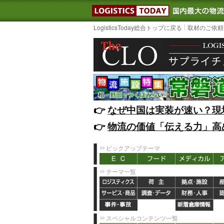
LOGISTIC
LogisticsToday総合トップに戻る
取材のご依頼
👉️
なぜ中国は実装が速い？現
👉️
物流の価値「伝える力」高
ピックアップテーマ
テーマ一覧
スペシャルコンテンツ一覧