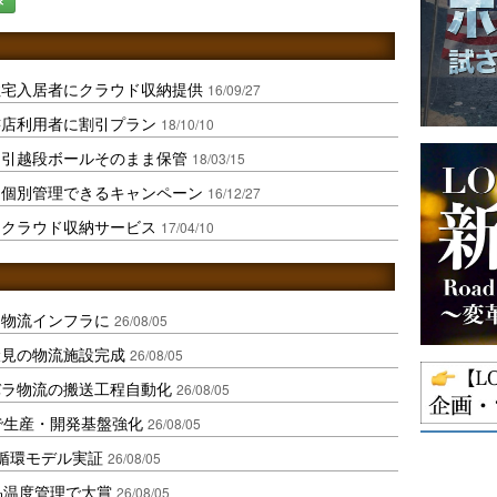
住宅入居者にクラウド収納提供
16/09/27
書店利用者に割引プラン
18/10/10
、引越段ボールそのまま保管
18/03/15
を個別管理できるキャンペーン
16/12/27
にクラウド収納サービス
17/04/10
を物流インフラに
26/08/05
伏見の物流施設完成
26/08/05
バラ物流の搬送工程自動化
26/08/05
で生産・開発基盤強化
26/08/05
循環モデル実証
26/08/05
品温度管理で大賞
26/08/05