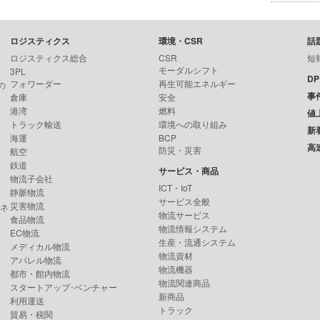
ロジスティクス
環境・CSR
話
ロジスティクス総合
CSR
短
モーダルシフト
3PL
D
フォワーダー
再生可能エネルギー
の
事
倉庫
安全
港湾
燃料
値
トラック輸送
環境への取り組み
新
海運
BCP
高
防災・災害
航空
鉄道
サービス・商品
物流子会社
ICT・IoT
静脈物流
サービス全般
災害物流
ンネ
物流サービス
食品物流
物流情報システム
EC物流
生産・流通システム
メディカル物流
物流資材
アパレル物流
物流機器
都市・館内物流
物流関連商品
スタートアップ･ベンチャー
新商品
利用運送
トラック
貿易・税関