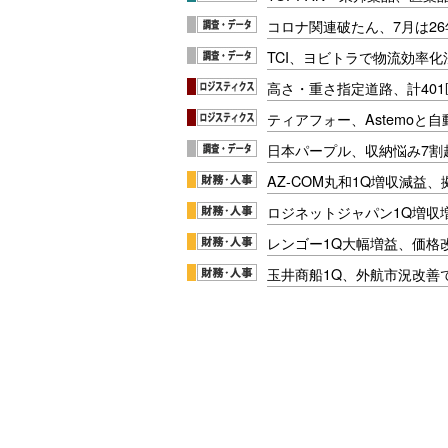
コロナ関連破たん、7月は26
TCI、ヨビトラで物流効率
高さ・重さ指定道路、計40
ティアフォー、Astemoと自
日本パープル、収納悩み7割
AZ-COM丸和1Q増収減益
ロジネットジャパン1Q増収
レンゴー1Q大幅増益、価格
玉井商船1Q、外航市況改善