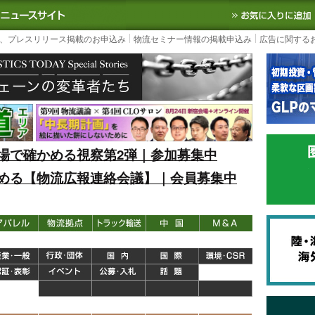
S TODAY｜国内最大の物流ニュースサイト
3PL, SCMなど国内外の最新の物流
、プレスリリース掲載のお申込み
物流セミナー情報の掲載申込み
広告に関する
場で確かめる視察第2弾｜参加募集中
める【物流広報連絡会議】｜会員募集中