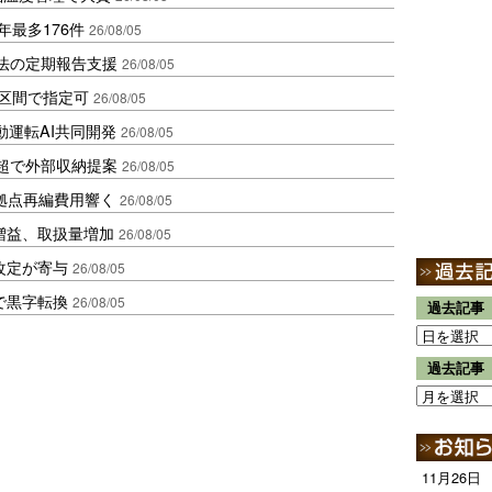
年最多176件
26/08/05
化法の定期報告支援
26/08/05
1区間で指定可
26/08/05
動運転AI共同開発
26/08/05
超で外部収納提案
26/08/05
、拠点再編費用響く
26/08/05
増益、取扱量増加
26/08/05
改定が寄与
26/08/05
で黒字転換
26/08/05
過去記事
過去記事
11月26日