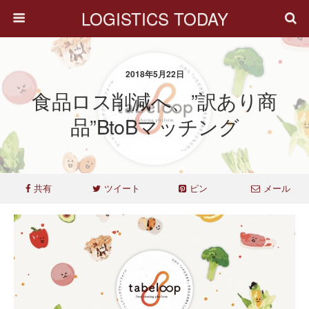
LOGISTICS TODAY
2018年5月22日
食品ロス削減へ、”訳あり商
品”BtoBマッチング
共有
ツイート
ピン
メール