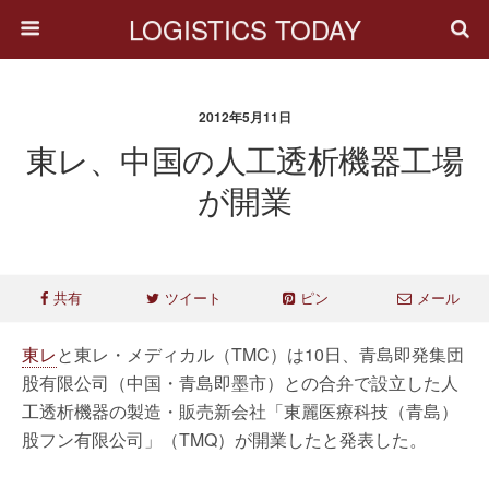
LOGISTICS TODAY
2012年5月11日
東レ、中国の人工透析機器工場
が開業
共有
ツイート
ピン
メール
東レ
と東レ・メディカル（TMC）は10日、青島即発集団
股有限公司（中国・青島即墨市）との合弁で設立した人
工透析機器の製造・販売新会社「東麗医療科技（青島）
股フン有限公司」（TMQ）が開業したと発表した。