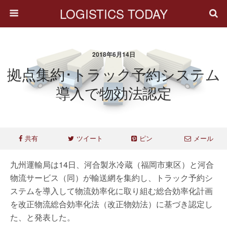
LOGISTICS TODAY
2018年6月14日
拠点集約･トラック予約システム
導入で物効法認定
共有
ツイート
ピン
メール
九州運輸局は14日、河合製氷冷蔵（福岡市東区）と河合
物流サービス（同）が輸送網を集約し、トラック予約シ
ステムを導入して物流効率化に取り組む総合効率化計画
を改正物流総合効率化法（改正物効法）に基づき認定し
た、と発表した。