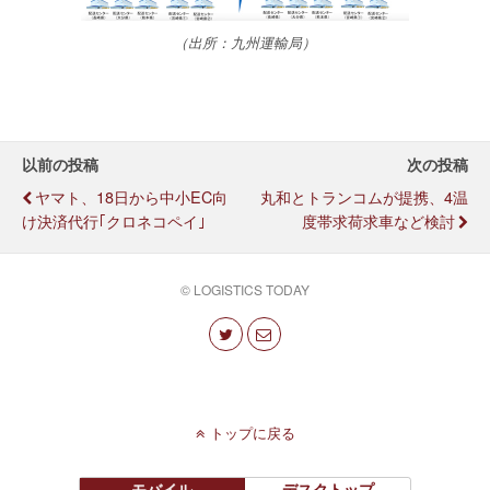
（出所：九州運輸局）
以前の投稿
次の投稿
ヤマト、18日から中小EC向
丸和とトランコムが提携、4温
け決済代行｢クロネコペイ｣
度帯求荷求車など検討
© LOGISTICS TODAY
トップに戻る
モバイル
デスクトップ