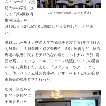
ムのホーチミン交
通大学の学生に対
（以下画像の出所：国土交通省）
して「第4回物流
集中講義」を、7
月16日から27日の10日間にわたり実施した、と発表し
た。
講義はホーチミン交通大学で物流を専攻する3年生138人
を対象に、人員管理・顧客管理や「5S」改善など、物流
現場の改善に関する実践的な内容や、ベトナムで特に需
要が高まっているコールドチェーン物流についての講義
を中心に実施した。また、「スタディーツアー」とし
て、佐川ベトナム社の倉庫や、いすゞベトナム社の自動
車販売の現場見学も行った。
なお、講義を定
期的・継続的に
実施するため、