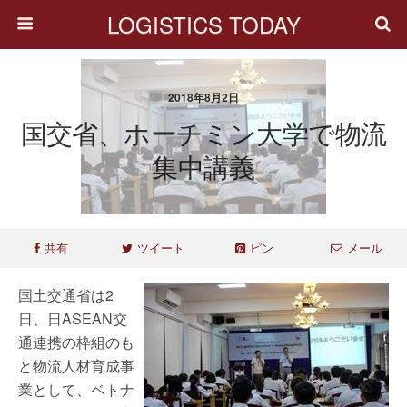
LOGISTICS TODAY
2018年8月2日
国交省、ホーチミン大学で物流
集中講義
共有
ツイート
ピン
メール
国土交通省は2
日、日ASEAN交
通連携の枠組のも
と物流人材育成事
業として、ベトナ