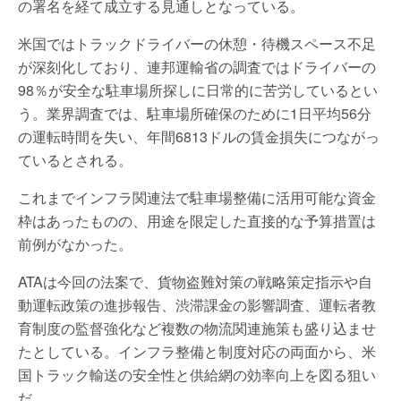
の署名を経て成立する見通しとなっている。
米国ではトラックドライバーの休憩・待機スペース不足
が深刻化しており、連邦運輸省の調査ではドライバーの
98％が安全な駐車場所探しに日常的に苦労しているとい
う。業界調査では、駐車場所確保のために1日平均56分
の運転時間を失い、年間6813ドルの賃金損失につながっ
ているとされる。
これまでインフラ関連法で駐車場整備に活用可能な資金
枠はあったものの、用途を限定した直接的な予算措置は
前例がなかった。
ATAは今回の法案で、貨物盗難対策の戦略策定指示や自
動運転政策の進捗報告、渋滞課金の影響調査、運転者教
育制度の監督強化など複数の物流関連施策も盛り込ませ
たとしている。インフラ整備と制度対応の両面から、米
国トラック輸送の安全性と供給網の効率向上を図る狙い
だ。