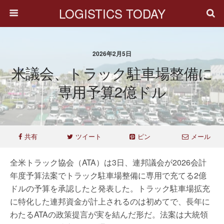
LOGISTICS TODAY
2026年2月5日
米議会、トラック駐車場整備に
専用予算2億ドル
共有
ツイート
ピン
メール
全米トラック協会（ATA）は3日、連邦議会が2026会計
年度予算法案でトラック駐車場整備に専用で充てる2億
ドルの予算を承認したと発表した。トラック駐車場拡充
に特化した連邦資金が計上されるのは初めてで、長年に
わたるATAの政策提言が実を結んだ形だ。法案は大統領