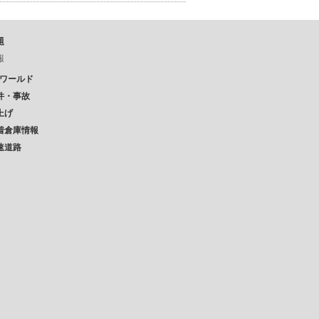
題
報
Pワールド
件・事故
上げ
着倉庫情報
速道路