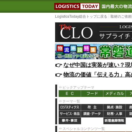
LOGISTIC
LogisticsToday総合トップに戻る
取材のご依頼
👉️
なぜ中国は実装が速い？現
👉️
物流の価値「伝える力」高
ピックアップテーマ
テーマ一覧
スペシャルコンテンツ一覧