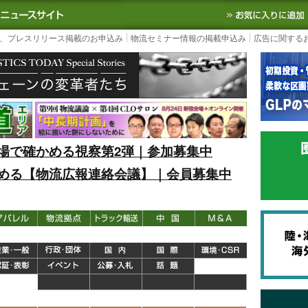
S TODAY｜国内最大の物流ニュースサイト
3PL, SCMなど国内外の最新の物流
、プレスリリース掲載のお申込み
物流セミナー情報の掲載申込み
広告に関する
場で確かめる視察第2弾｜参加募集中
める【物流広報連絡会議】｜会員募集中