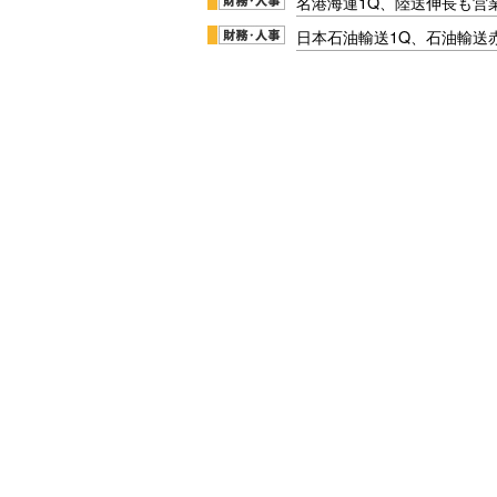
名港海運1Q、陸送伸長も営業
日本石油輸送1Q、石油輸送