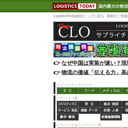
LOGISTIC
LogisticsToday総合トップに戻る
取材のご依頼
👉️
なぜ中国は実装が速い？現
👉️
物流の価値「伝える力」高
ピックアップテーマ
テーマ一覧
スペシャルコンテンツ一覧