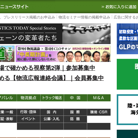
S TODAY｜国内最大の物流ニュースサイト
3PL, SCMなど国内外の最新の物流
、プレスリリース掲載のお申込み
物流セミナー情報の掲載申込み
広告に関する
場で確かめる視察第2弾｜参加募集中
める【物流広報連絡会議】｜会員募集中