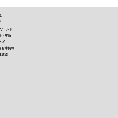
題
報
Pワールド
件・事故
上げ
着倉庫情報
速道路