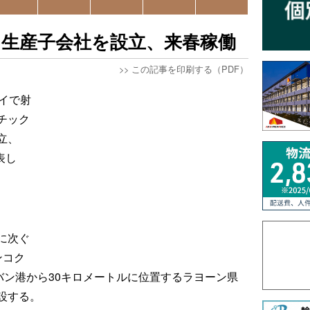
に生産子会社を設立、来春稼働
>>
この記事を印刷する（PDF）
イで射
チック
立、
表し
に次ぐ
ンコク
バン港から30キロメートルに位置するラヨーン県
設する。