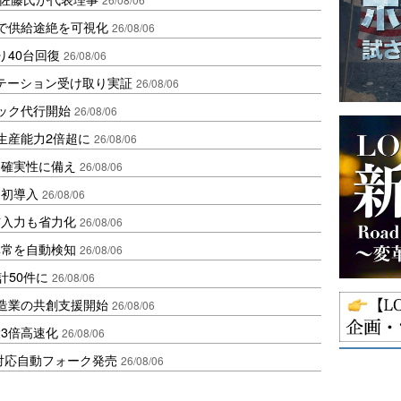
で供給途絶を可視化
26/08/06
り40台回復
26/08/06
ステーション受け取り実証
26/08/06
ラック代行開始
26/08/06
生産能力2倍超に
26/08/06
不確実性に備え
26/08/06
内初導入
26/08/06
与入力も省力化
26/08/06
異常を自動検知
26/08/06
計50件に
26/08/06
、製造業の共創支援開始
26/08/06
3倍高速化
26/08/06
ロ対応自動フォーク発売
26/08/06