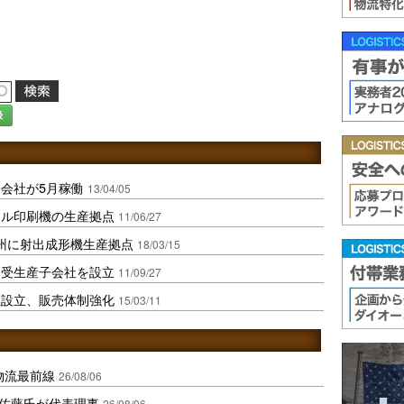
録
会社が5月稼働
13/04/05
タル印刷機の生産拠点
11/06/27
州に射出成形機生産拠点
18/03/15
軸受生産子会社を設立
11/09/27
社設立、販売体制強化
15/03/11
中国物流最前線
26/08/06
io佐藤氏が代表理事
26/08/06