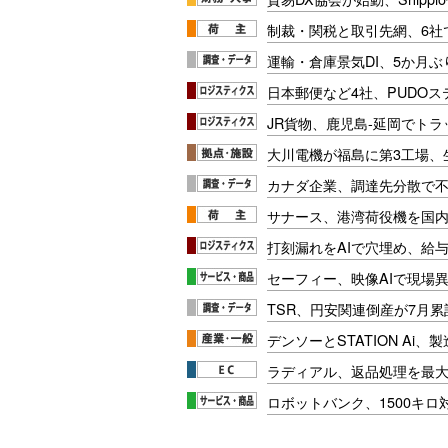
制裁・関税と取引先網、6社
運輸・倉庫景気DI、5か月ぶ
日本郵便など4社、PUDO
JR貨物、鹿児島-延岡でト
大川電機が福島に第3工場、
カナダ企業、調達先分散で
サナース、港湾荷役機を国
打刻漏れをAIで穴埋め、給
セーフィー、映像AIで現場
TSR、円安関連倒産が7月累
デンソーとSTATION Ai
ラディアル、返品処理を最大
ロボットバンク、1500キ