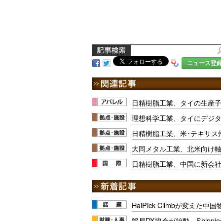
ニュース登
日精樹脂工業、タイの生産子
理想科学工業、タイにデジ
日精樹脂工業、米･テキサス
大同メタル工業、北米向け
日精樹脂工業、中国に新会
HaiPick Climbが変えた
貿易DX協会が始動、Shipp