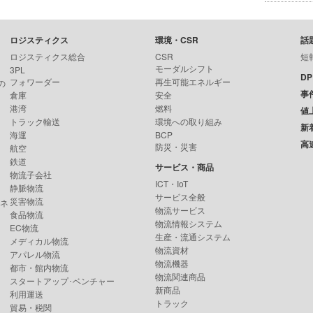
ロジスティクス
環境・CSR
話
ロジスティクス総合
CSR
短
モーダルシフト
3PL
D
フォワーダー
再生可能エネルギー
の
事
倉庫
安全
港湾
燃料
値
トラック輸送
環境への取り組み
新
海運
BCP
高
防災・災害
航空
鉄道
サービス・商品
物流子会社
ICT・IoT
静脈物流
サービス全般
災害物流
ンネ
物流サービス
食品物流
物流情報システム
EC物流
生産・流通システム
メディカル物流
物流資材
アパレル物流
物流機器
都市・館内物流
物流関連商品
スタートアップ･ベンチャー
新商品
利用運送
トラック
貿易・税関