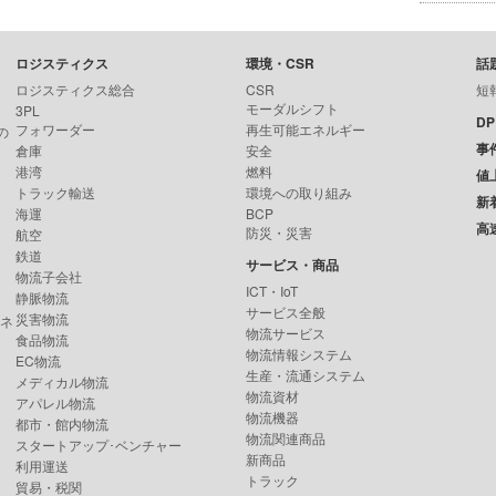
ロジスティクス
環境・CSR
話
ロジスティクス総合
CSR
短
モーダルシフト
3PL
D
フォワーダー
再生可能エネルギー
の
事
倉庫
安全
港湾
燃料
値
トラック輸送
環境への取り組み
新
海運
BCP
高
防災・災害
航空
鉄道
サービス・商品
物流子会社
ICT・IoT
静脈物流
サービス全般
災害物流
ンネ
物流サービス
食品物流
物流情報システム
EC物流
生産・流通システム
メディカル物流
物流資材
アパレル物流
物流機器
都市・館内物流
物流関連商品
スタートアップ･ベンチャー
新商品
利用運送
トラック
貿易・税関