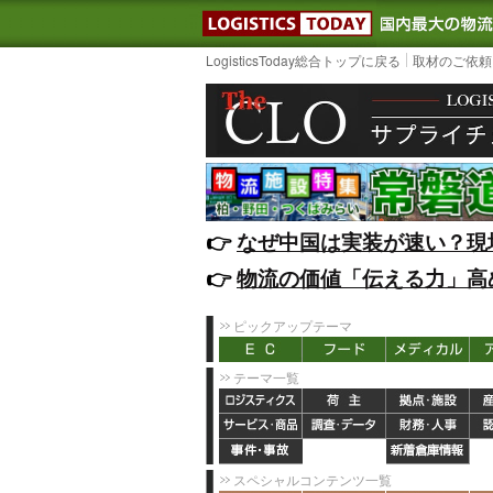
LOGISTIC
LogisticsToday総合トップに戻る
取材のご依頼
👉️
なぜ中国は実装が速い？現
👉️
物流の価値「伝える力」高
ピックアップテーマ
テーマ一覧
スペシャルコンテンツ一覧