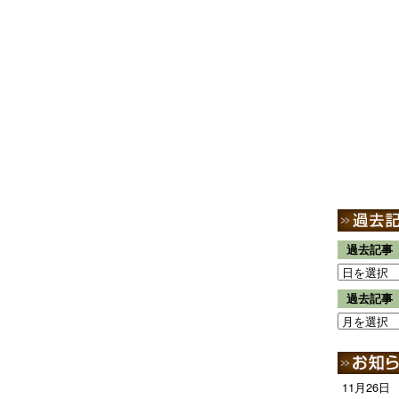
過去記事
過去記事
11月26日