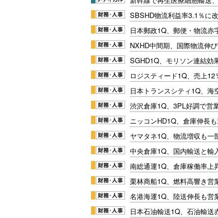
SBSHD物流利益率3.1％
日本郵政1Q、郵便・物流赤
NXHD中間期、国際物流伸び
SGHD1Q、モリソン連結効
ロジスティード1Q、売上1
日本トランスシティ1Q、海
渋沢倉庫1Q、3PL好調で営
ニッコンHD1Q、倉庫伸長
ヤマタネ1Q、物流増収も一
中央倉庫1Q、国内輸送と輸
南総通運1Q、倉庫稼働率上
栗林商船1Q、燃料高響き営
名港海運1Q、陸送伸長も営業
日本石油輸送1Q、石油輸送