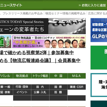
S TODAY｜国内最大の物流ニュースサイト
3PL, SCMなど国内外の最新の物流
、プレスリリース掲載のお申込み
物流セミナー情報の掲載申込み
広告に関する
場で確かめる視察第2弾｜参加募集中
める【物流広報連絡会議】｜会員募集中