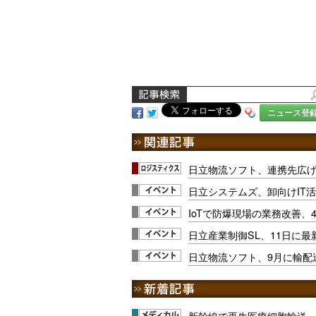
ニュース登
日立物流ソフト、連携先広げ
日立システムズ、卸向けIT
IoTで防爆現場の業務改善、4/
日立産業制御SL、11日に
日立物流ソフト、9月に輸配
新幹線で再生医療細胞輸送