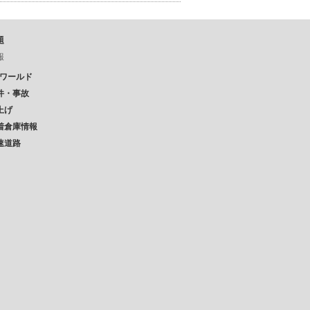
題
報
Pワールド
件・事故
上げ
着倉庫情報
速道路