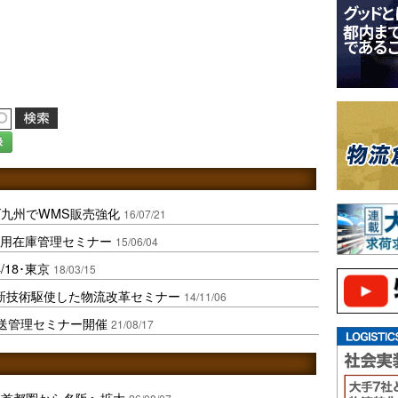
録
九州でWMS販売強化
16/07/21
活用在庫管理セミナー
15/06/04
18･東京
18/03/15
最新技術駆使した物流改革セミナー
14/11/06
送管理セミナー開催
21/08/17
、首都圏から名阪へ拡大