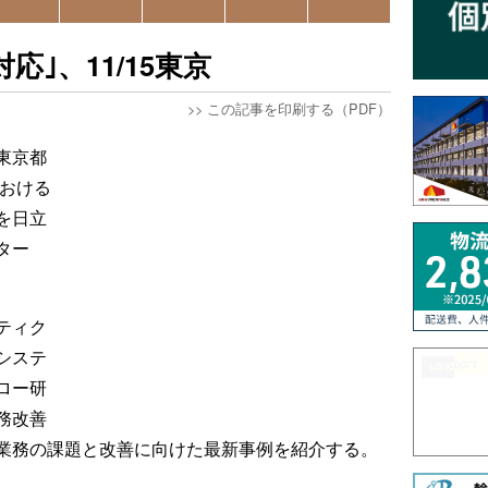
｣、11/15東京
>>
この記事を印刷する（PDF）
東京都
における
を日立
ター
ティク
システ
ロー研
務改善
業務の課題と改善に向けた最新事例を紹介する。