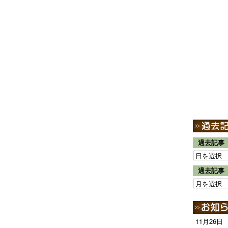
過去記事
過去記事
11月26日