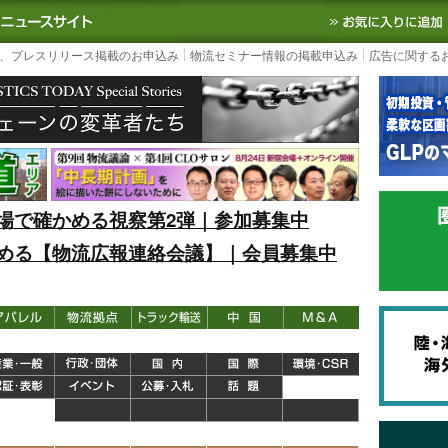
S TODAY｜国内最大の物流ニュースサイト
3PL, SCMなど国内外の最新の物流
、プレスリリース掲載のお申込み
物流セミナー情報の掲載申込み
広告に関する
場で確かめる視察第2弾｜参加募集中
める【物流広報連絡会議】｜会員募集中