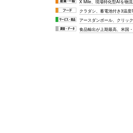
X Mile、現場特化型AIを
クラダシ、蓄電池付き3温度
アースダンボール、クリッ
食品輸出が上期最高、米国