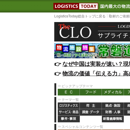
LOGISTIC
LogisticsToday総合トップに戻る
取材のご依頼
👉️
なぜ中国は実装が速い？現
👉️
物流の価値「伝える力」高
ピックアップテーマ
テーマ一覧
スペシャルコンテンツ一覧