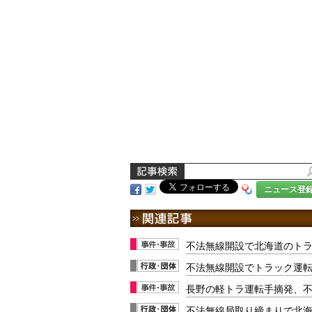
ニュース登
不法無線開設で北海道のト
不法無線開設でトラック運
長野の軽トラ運転手摘発、
不法無線局取り締まりで北