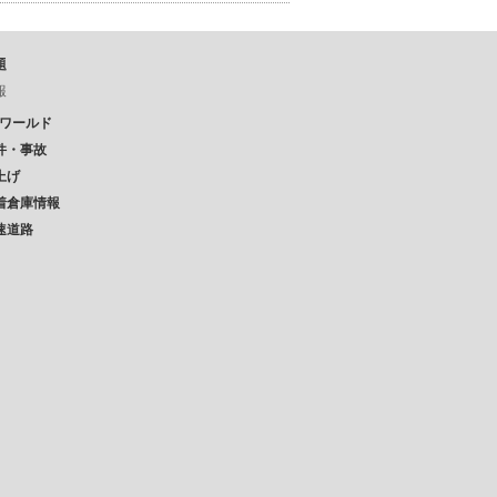
題
報
Pワールド
件・事故
上げ
着倉庫情報
速道路