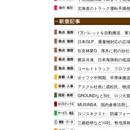
北海道のトラック運転手摘
1万パレットを自動搬送、東
日本GLP、重量物対応の広
住友林業G、厚木に初の自社
横浜冷凍、日本海側初の低
コールドトラック、フロリ
ダイフク中間期、半導体搬
アスクル社長に成松氏、物
GROUNDなど5社、ロジ大
MUSINSA、国内倉庫活用
ロジスネクスト、防爆フォ
三菱総研など10社、軟包装