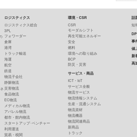
ロジスティクス
環境・CSR
話
ロジスティクス総合
CSR
短
モーダルシフト
3PL
D
フォワーダー
再生可能エネルギー
の
事
倉庫
安全
港湾
燃料
値
トラック輸送
環境への取り組み
新
海運
BCP
高
防災・災害
航空
鉄道
サービス・商品
物流子会社
ICT・IoT
静脈物流
サービス全般
災害物流
ンネ
物流サービス
食品物流
物流情報システム
EC物流
生産・流通システム
メディカル物流
物流資材
アパレル物流
物流機器
都市・館内物流
物流関連商品
スタートアップ･ベンチャー
新商品
利用運送
トラック
貿易・税関