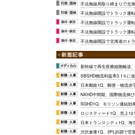
不法無線局取り締まりで北
不法無線開設でトラック運
不法無線開設でトラック運
不法無線開設でトラック運
不法無線開設で北海道のト
新幹線で再生医療細胞輸送
SBSHD物流利益率3.1％
日本郵政1Q、郵便・物流赤
NXHD中間期、国際物流伸び
SGHD1Q、モリソン連結効
ロジスティード1Q、売上1
日本トランスシティ1Q、海
渋沢倉庫1Q、3PL好調で営