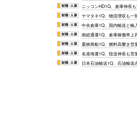
ニッコンHD1Q、倉庫伸長
ヤマタネ1Q、物流増収も一
中央倉庫1Q、国内輸送と輸
南総通運1Q、倉庫稼働率上
栗林商船1Q、燃料高響き営
名港海運1Q、陸送伸長も営業
日本石油輸送1Q、石油輸送