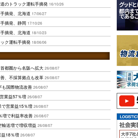
海道のトラック運転手摘発
16/10/26
転手摘発、北海道
17/06/27
転手摘発、静岡
17/10/26
転手摘発、北海道
18/10/23
ラック運転手摘発
18/06/06
、首都圏から名阪へ拡大
26/08/07
に改善、不採算拠点も改革
26/08/07
字も国際物流改善
26/08/07
営業益57％増
26/08/07
果で営業益15％増
26/08/07
2％増で利益率改善
26/08/07
空輸送増で増収増益
26/08/07
業益18％増
26/08/07