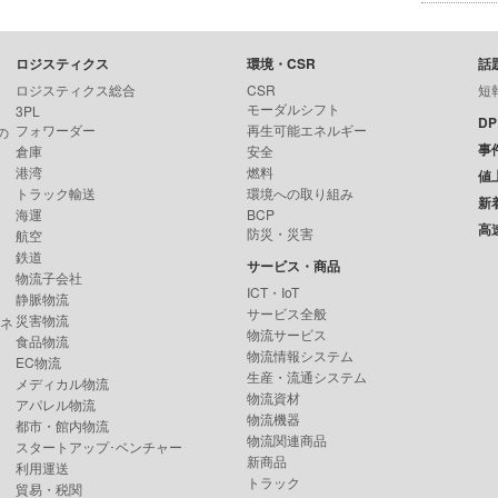
ロジスティクス
環境・CSR
話
ロジスティクス総合
CSR
短
モーダルシフト
3PL
D
フォワーダー
再生可能エネルギー
の
事
倉庫
安全
港湾
燃料
値
トラック輸送
環境への取り組み
新
海運
BCP
高
防災・災害
航空
鉄道
サービス・商品
物流子会社
ICT・IoT
静脈物流
サービス全般
災害物流
ンネ
物流サービス
食品物流
物流情報システム
EC物流
生産・流通システム
メディカル物流
物流資材
アパレル物流
物流機器
都市・館内物流
物流関連商品
スタートアップ･ベンチャー
新商品
利用運送
トラック
貿易・税関