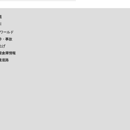
題
報
Pワールド
件・事故
上げ
着倉庫情報
速道路