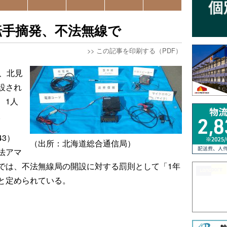
転手摘発、不法無線で
>>
この記事を印刷する（PDF）
、北見
設され
、1人
。
3）
（出所：北海道総合通信局）
法アマ
では、不法無線局の開設に対する罰則として「1年
と定められている。