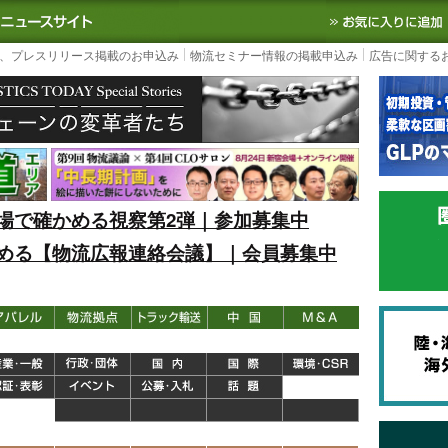
S TODAY｜国内最大の物流ニュースサイト
3PL, SCMなど国内外の最新の物流
、プレスリリース掲載のお申込み
物流セミナー情報の掲載申込み
広告に関する
場で確かめる視察第2弾｜参加募集中
める【物流広報連絡会議】｜会員募集中