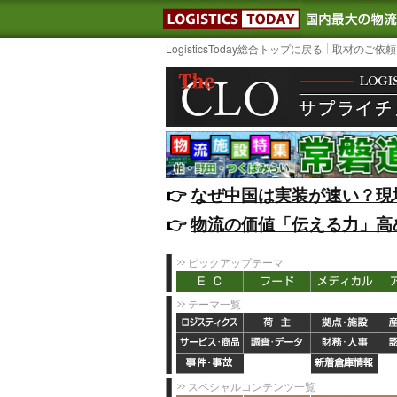
LOGISTIC
LogisticsToday総合トップに戻る
取材のご依頼
👉️
なぜ中国は実装が速い？現
👉️
物流の価値「伝える力」高
ピックアップテーマ
テーマ一覧
スペシャルコンテンツ一覧