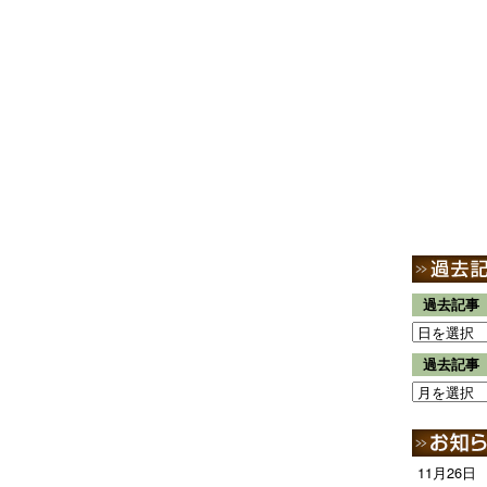
過去記事
過去記事
11月26日