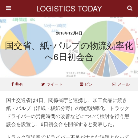
LOGISTICS TODAY
2018年12月4日
国交省、紙･パルプの物流効率化
へ6日初会合
共有
ツイート
ピン
メール
国土交通省は4日、関係省庁と連携し、加工食品に続き
紙・パルプ（洋紙・板紙分野）の物流効率化、トラック
ドライバーの労働時間の改善などについて検討を行う懇
談会を設置し、6日初会合を開催すると発表した。
トラック運送業でドライバー不足が大きな課題となって