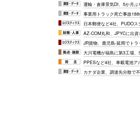
運輸・倉庫景気DI、5か月ぶ
事業用トラック死亡事故188
日本郵便など4社、PUDO
AZ-COM丸和、JPYCに出
JR貨物、鹿児島-延岡でト
大川電機が福島に第3工場、
PPESなど4社、車載電池
カナダ企業、調達先分散で