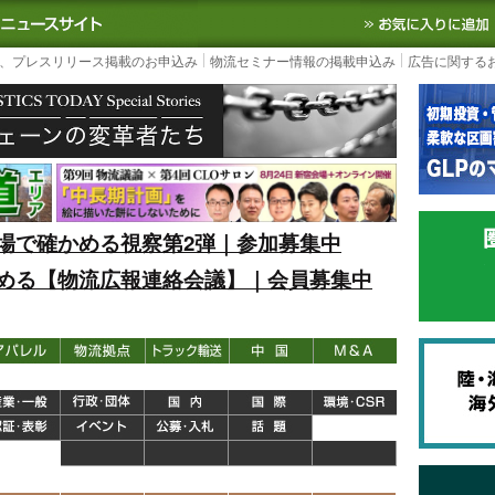
S TODAY｜国内最大の物流ニュースサイト
3PL, SCMなど国内外の最新の物流
、プレスリリース掲載のお申込み
物流セミナー情報の掲載申込み
広告に関する
場で確かめる視察第2弾｜参加募集中
める【物流広報連絡会議】｜会員募集中