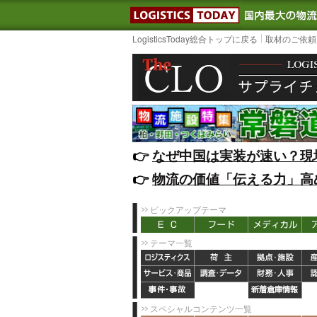
LOGISTIC
LogisticsToday総合トップに戻る
取材のご依頼
👉️
なぜ中国は実装が速い？現
👉️
物流の価値「伝える力」高
ピックアップテーマ
テーマ一覧
スペシャルコンテンツ一覧