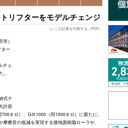
ートリフターをモデルチェンジ
>>
この記事を印刷する（PDF）
宮市）
フター
デルチェ
た。
納式テ
大許容
同700キロ）、GⅢ1000（同1000キロ）に新たに、
や摩擦音の低減を実現する接地面樹脂ローラや、