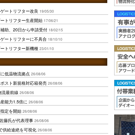
ルゲートリフター改良
19/05/30
ゲートリフター生産開始
17/06/21
補助、20日から申請受付
18/02/15
ルゲートリフターに不具合
18/10/10
ゲートリフター新機種
23/01/10
ダに低温物流拠点
26/08/06
クポスト新規格対応箱発売
26/08/06
中国物流最前線
26/08/06
産能力1.5倍に
26/08/06
日指定を開始
26/08/06
io佐藤氏が代表理事
26/08/06
で供給途絶を可視化
26/08/06