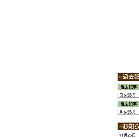
過去記事
過去記事
11月26日