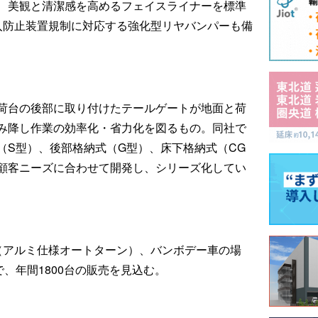
、美観と清潔感を高めるフェイスライナーを標準
入防止装置規制に対応する強化型リヤバンパーも備
荷台の後部に取り付けたテールゲートが地面と荷
み降し作業の効率化・省力化を図るもの。同社で
（S型）、後部格納式（G型）、床下格納式（CG
顧客ニーズに合わせて開発し、シリーズ化してい
0（アルミ仕様オートターン）、バンボデー車の場
で、年間1800台の販売を見込む。