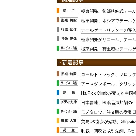
極東開発、後部格納式テー
極東開発、ネシアでテール
テールゲートリフターの導入
極東開発がリコール、テー
極東開発、荷重増のテール
コールドトラック、フロリ
アースダンボール、クリッ
HaiPick Climbが変えた
日本曹達、医薬品添加剤の生
モノタロウ、注文時の受取
貿易DX協会が始動、Shipp
制裁・関税と取引先網、6社