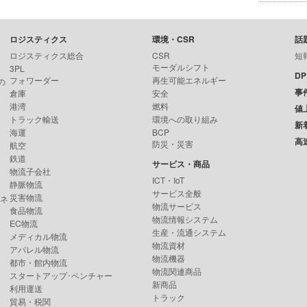
ロジスティクス
環境・CSR
話
ロジスティクス総合
CSR
短
モーダルシフト
3PL
D
フォワーダー
再生可能エネルギー
の
事
倉庫
安全
港湾
燃料
値
トラック輸送
環境への取り組み
新
海運
BCP
高
防災・災害
航空
鉄道
サービス・商品
物流子会社
ICT・IoT
静脈物流
サービス全般
災害物流
ンネ
物流サービス
食品物流
物流情報システム
EC物流
生産・流通システム
メディカル物流
物流資材
アパレル物流
物流機器
都市・館内物流
物流関連商品
スタートアップ･ベンチャー
新商品
利用運送
トラック
貿易・税関