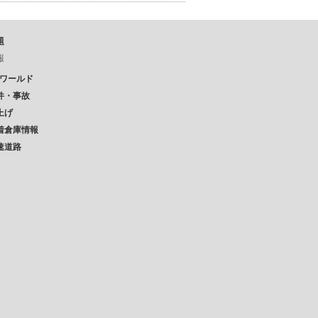
題
報
Pワールド
件・事故
上げ
着倉庫情報
速道路