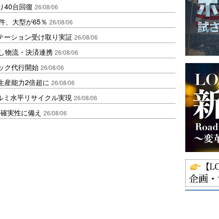
り40台回復
26/08/06
件、大型が65％
26/08/06
ステーション受け取り実証
26/08/06
資し物流・決済連携
26/08/06
ラック代行開始
26/08/06
生産能力2倍超に
26/08/06
アルミ水平リサイクル実現
26/08/06
不確実性に備え
26/08/06