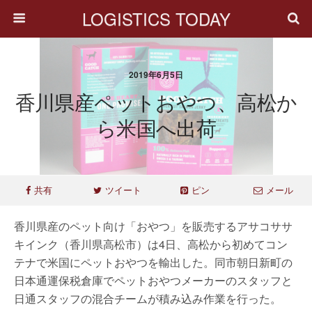
LOGISTICS TODAY
2019年6月5日
香川県産ペットおやつ、高松か
ら米国へ出荷
共有
ツイート
ピン
メール
香川県産のペット向け「おやつ」を販売するアサコササ
キインク（香川県高松市）は4日、高松から初めてコン
テナで米国にペットおやつを輸出した。同市朝日新町の
日本通運保税倉庫でペットおやつメーカーのスタッフと
日通スタッフの混合チームが積み込み作業を行った。