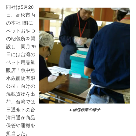
同社は5月20
日、高松市内
の本社1階に
ペットおやつ
の梱包所を開
設し、同月29
日には台湾の
ペット用品量
販店「魚中魚
水族寵物有限
公司」向けの
混載貨物を出
荷、台湾では
日通傘下の台
▲梱包作業の様子
湾日通が商品
保管や運搬を
担当した。