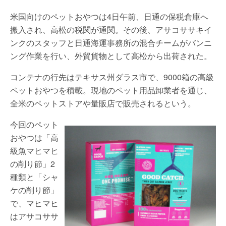
米国向けのペットおやつは4日午前、日通の保税倉庫へ
搬入され、高松の税関が通関。その後、アサコササキイ
ンクのスタッフと日通海運事務所の混合チームがバンニ
ング作業を行い、外貿貨物として高松から出荷された。
コンテナの行先はテキサス州ダラス市で、9000箱の高級
ペットおやつを積載。現地のペット用品卸業者を通じ、
全米のペットストアや量販店で販売されるという。
今回のペット
おやつは「高
級魚マヒマヒ
の削り節」2
種類と「シャ
ケの削り節」
で、マヒマヒ
はアサコササ