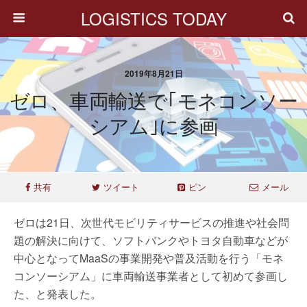
LOGISTICS TODAY
2019年8月21日
ゼロ、車両輸送で｢モネコンソー
シアム｣に参画
共有
ツイート
ピン
メール
ゼロは21日、次世代モビリティサービスの推進や社会問
題の解決に向けて、ソフトバンクやトヨタ自動車などが
中心となってMaaSの事業開発や普及活動を行う「モネ
コンソーシアム」に車両輸送事業者として初めて参画し
た、と発表した。