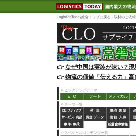
LOGISTIC
LogisticsToday総合トップに戻る
取材のご依頼
👉️
なぜ中国は実装が速い？現
👉️
物流の価値「伝える力」高
ピックアップテーマ
テーマ一覧
スペシャルコンテンツ一覧