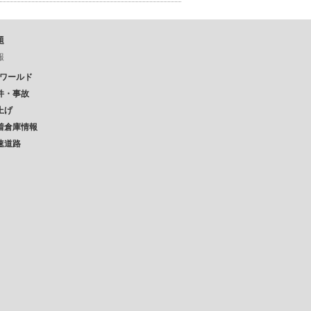
題
報
Pワールド
件・事故
上げ
着倉庫情報
速道路