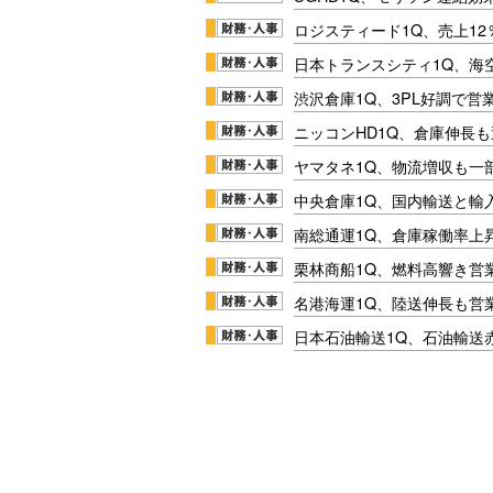
ロジスティード1Q、売上1
日本トランスシティ1Q、海
渋沢倉庫1Q、3PL好調で営
ニッコンHD1Q、倉庫伸長
ヤマタネ1Q、物流増収も一
中央倉庫1Q、国内輸送と輸
南総通運1Q、倉庫稼働率上
栗林商船1Q、燃料高響き営
名港海運1Q、陸送伸長も営業
日本石油輸送1Q、石油輸送