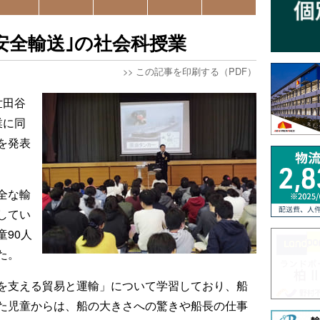
安全輸送｣の社会科授業
>>
この記事を印刷する（PDF）
世田谷
業に同
を発表
全な輸
してい
90人
た。
を支える貿易と運輸」について学習しており、船
た児童からは、船の大きさへの驚きや船長の仕事