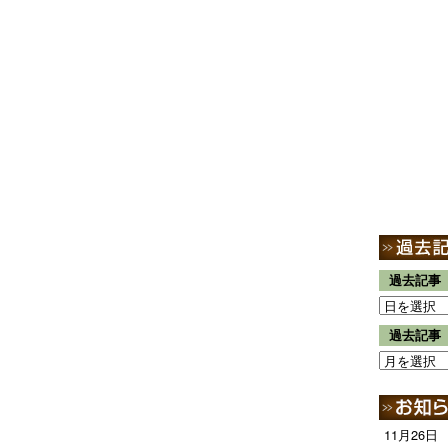
過去記事
過去記事
11月26日