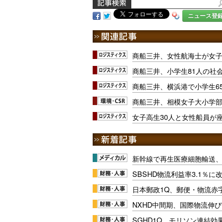
ニュース登
商船三井、女性航海士が女子
商船三井、小学生81人の社
商船三井、横浜港で小学生6
商船三井、相模女子大小学
女子高生30人と女性船員が
新幹線で再生医療細胞輸送
SBSHD物流利益率3.1％
日本郵政1Q、郵便・物流赤
NXHD中間期、国際物流伸び
SGHD1Q、モリソン連結効