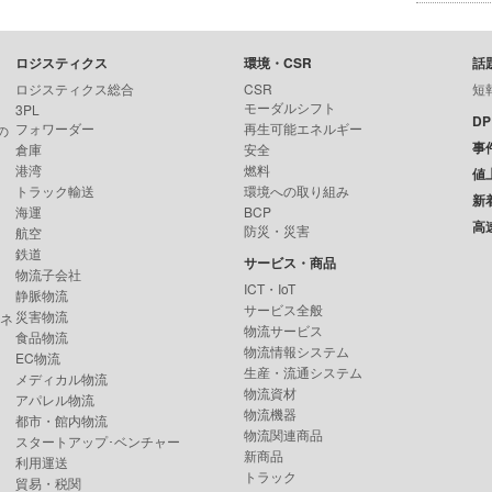
ロジスティクス
環境・CSR
話
ロジスティクス総合
CSR
短
モーダルシフト
3PL
D
フォワーダー
再生可能エネルギー
の
事
倉庫
安全
港湾
燃料
値
トラック輸送
環境への取り組み
新
海運
BCP
高
防災・災害
航空
鉄道
サービス・商品
物流子会社
ICT・IoT
静脈物流
サービス全般
災害物流
ンネ
物流サービス
食品物流
物流情報システム
EC物流
生産・流通システム
メディカル物流
物流資材
アパレル物流
物流機器
都市・館内物流
物流関連商品
スタートアップ･ベンチャー
新商品
利用運送
トラック
貿易・税関