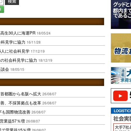
録
高生30人に海運PR
18/05/24
会科見学に協力
16/11/28
5人に社会科見学
17/12/19
部の社会科見学に協力
18/12/19
座談会
18/05/15
、首都圏から名阪へ拡大
26/08/07
に改善、不採算拠点も改革
26/08/07
字も国際物流改善
26/08/07
営業益57％増
26/08/07
果で営業益15％増
26/08/07