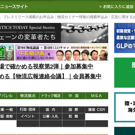
S TODAY｜国内最大の物流ニュースサイト
3PL, SCMなど国内外の最新の物流
、プレスリリース掲載のお申込み
物流セミナー情報の掲載申込み
広告に関する
場で確かめる視察第2弾｜参加募集中
める【物流広報連絡会議】｜会員募集中