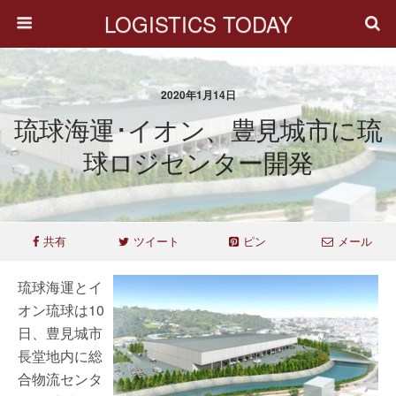
LOGISTICS TODAY
2020年1月14日
琉球海運･イオン、豊見城市に琉
球ロジセンター開発
共有
ツイート
ピン
メール
琉球海運とイ
オン琉球は10
日、豊見城市
長堂地内に総
合物流センタ