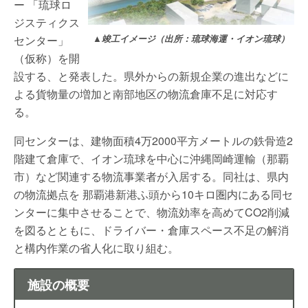
ー 「琉球ロ
ジスティクス
センター」
▲竣工イメージ（出所：琉球海運・イオン琉球）
（仮称）を開
設する、と発表した。県外からの新規企業の進出などに
よる貨物量の増加と南部地区の物流倉庫不足に対応す
る。
同センターは、建物面積4万2000平方メートルの鉄骨造2
階建て倉庫で、イオン琉球を中心に沖縄岡崎運輸（那覇
市）など関連する物流事業者が入居する。同社は、県内
の物流拠点を 那覇港新港ふ頭から10キロ圏内にある同セ
ンターに集中させることで、物流効率を高めてCO2削減
を図るとともに、ドライバー・倉庫スペース不足の解消
と構内作業の省人化に取り組む。
施設の概要