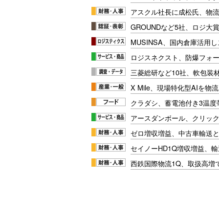
アスクル社長に成松氏、物
GROUNDなど5社、ロジ大
MUSINSA、国内倉庫活用
ロジスネクスト、防爆フォ
三菱総研など10社、軟包装
X Mile、現場特化型AIを
クラダシ、蓄電池付き3温度
アースダンボール、クリッ
ゼロ増収増益、中古車輸送
セイノーHD1Q増収増益、輸
西鉄国際物流1Q、取扱高増