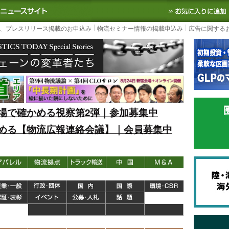
S TODAY｜国内最大の物流ニュースサイト
3PL, SCMなど国内外の最新の物流
、プレスリリース掲載のお申込み
物流セミナー情報の掲載申込み
広告に関する
場で確かめる視察第2弾｜参加募集中
める【物流広報連絡会議】｜会員募集中