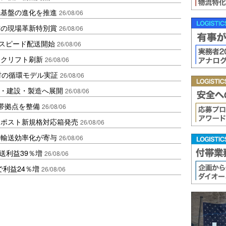
流基盤の進化を推進
26/08/06
賞の現場革新特別賞
26/08/06
しスピード配送開始
26/08/06
ークリフト刷新
26/08/06
材の循環モデル実証
26/08/06
物流・建設・製造へ展開
26/08/06
帯拠点を整備
26/08/06
クポスト新規格対応箱発売
26/08/06
と輸送効率化が寄与
26/08/06
送利益39％増
26/08/06
で利益24％増
26/08/06