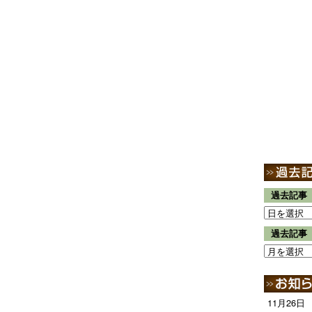
過去記事
過去記事
11月26日