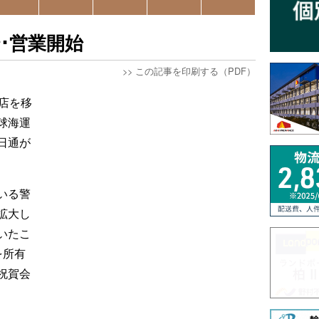
･営業開始
>>
この記事を印刷する（PDF）
店を移
球海運
日通が
いる警
拡大し
いたこ
を所有
祝賀会