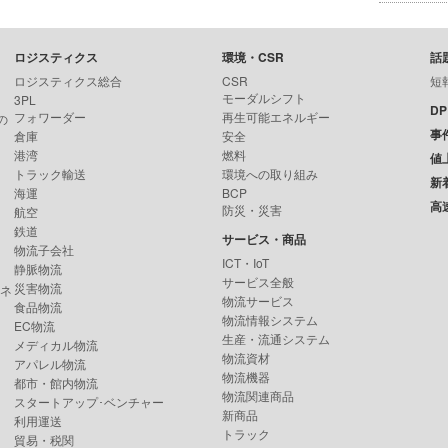
ロジスティクス
環境・CSR
話
ロジスティクス総合
CSR
短
モーダルシフト
3PL
D
フォワーダー
再生可能エネルギー
の
事
倉庫
安全
港湾
燃料
値
トラック輸送
環境への取り組み
新
海運
BCP
高
防災・災害
航空
鉄道
サービス・商品
物流子会社
ICT・IoT
静脈物流
サービス全般
災害物流
ンネ
物流サービス
食品物流
物流情報システム
EC物流
生産・流通システム
メディカル物流
物流資材
アパレル物流
物流機器
都市・館内物流
物流関連商品
スタートアップ･ベンチャー
新商品
利用運送
トラック
貿易・税関