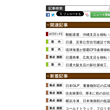
ニュース登
郵船港運、沖縄支店を移転
1
日通、災害公営住宅建設で
琉球海運が那覇CFS倉庫移
日通商事、広島支店を移転
1
日通大阪支店の新社屋竣工
日本GLP、重量物対応の広
住友林業G、厚木に初の自社
横浜冷凍、日本海側初の低
コールドトラック、フロリ