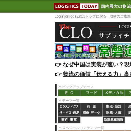
LOGISTIC
LogisticsToday総合トップに戻る
取材のご依頼
👉️
なぜ中国は実装が速い？現
👉️
物流の価値「伝える力」高
ピックアップテーマ
テーマ一覧
スペシャルコンテンツ一覧