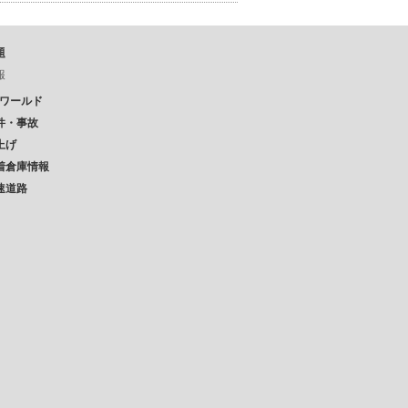
題
報
Pワールド
件・事故
上げ
着倉庫情報
速道路