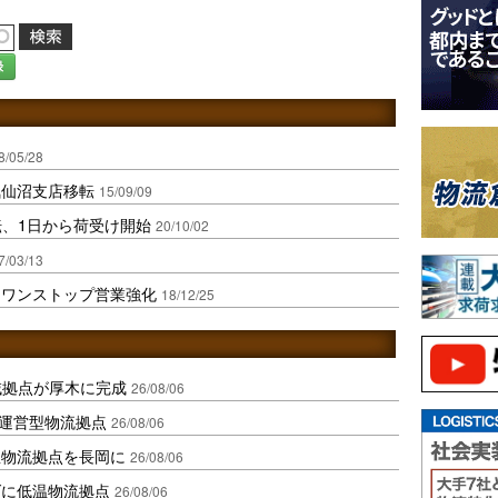
録
8/05/28
気仙沼支店移転
15/09/09
転、1日から荷受け開始
20/10/02
7/03/13
、ワンストップ営業強化
18/12/25
域拠点が厚木に完成
26/08/06
運営型物流拠点
26/08/06
温物流拠点を長岡に
26/08/06
ダに低温物流拠点
26/08/06