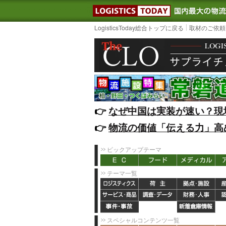
LOGISTIC
LogisticsToday総合トップに戻る
取材のご依頼
👉️
なぜ中国は実装が速い？現
👉️
物流の価値「伝える力」高
ピックアップテーマ
テーマ一覧
スペシャルコンテンツ一覧