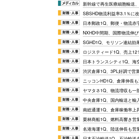
新幹線で再生医療細胞輸送
SBSHD物流利益率3.1％
日本郵政1Q、郵便・物流赤
NXHD中間期、国際物流伸び
SGHD1Q、モリソン連結効
ロジスティード1Q、売上1
日本トランスシティ1Q、海
渋沢倉庫1Q、3PL好調で営
ニッコンHD1Q、倉庫伸長
ヤマタネ1Q、物流増収も一
中央倉庫1Q、国内輸送と輸
南総通運1Q、倉庫稼働率上
栗林商船1Q、燃料高響き営
名港海運1Q、陸送伸長も営業
日本石油輸送1Q、石油輸送