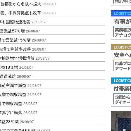
、首都圏から名阪へ拡大
26/08/07
に改善、不採算拠点も改革
26/08/07
字も国際物流改善
26/08/07
営業益57％増
26/08/07
果で営業益15％増
26/08/07
2％増で利益率改善
26/08/07
空輸送増で増収増益
26/08/07
業益18％増
26/08/07
も運送減益
26/08/07
部荷主減で減益
26/08/07
入増で増収増益
26/08/07
昇で増収増益
26/08/07
業赤字に転落
26/08/07
益23％減
26/08/07
赤字で営業益68％減
26/08/07