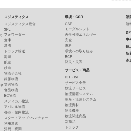
ロジスティクス
環境・CSR
話
ロジスティクス総合
CSR
短
モーダルシフト
3PL
D
フォワーダー
再生可能エネルギー
の
事
倉庫
安全
港湾
燃料
値
トラック輸送
環境への取り組み
新
海運
BCP
高
防災・災害
航空
鉄道
サービス・商品
物流子会社
ICT・IoT
静脈物流
サービス全般
災害物流
ンネ
物流サービス
食品物流
物流情報システム
EC物流
生産・流通システム
メディカル物流
物流資材
アパレル物流
物流機器
都市・館内物流
物流関連商品
スタートアップ･ベンチャー
新商品
利用運送
トラック
貿易・税関