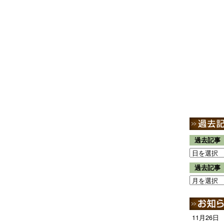
過去記事
過去記事
11月26日