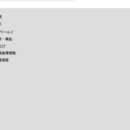
題
報
Pワールド
件・事故
上げ
着倉庫情報
速道路