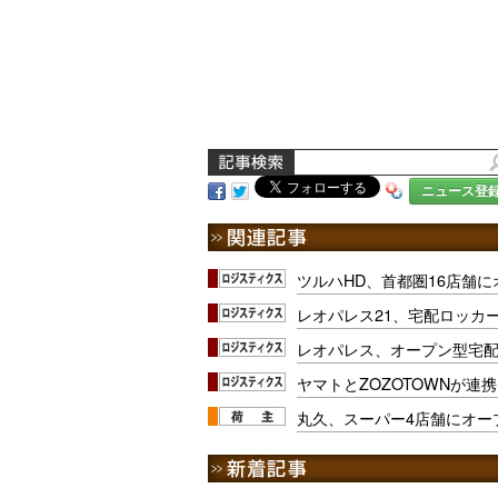
ニュース登
ツルハHD、首都圏16店舗
レオパレス21、宅配ロッカー｢
レオパレス、オープン型宅配
ヤマトとZOZOTOWNが
丸久、スーパー4店舗にオー