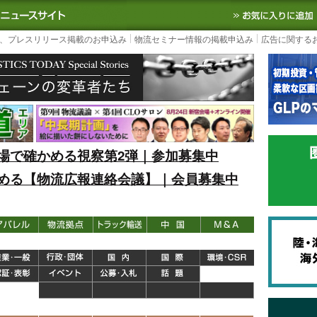
S TODAY｜国内最大の物流ニュースサイト
3PL, SCMなど国内外の最新の物流
、プレスリリース掲載のお申込み
物流セミナー情報の掲載申込み
広告に関する
場で確かめる視察第2弾｜参加募集中
める【物流広報連絡会議】｜会員募集中