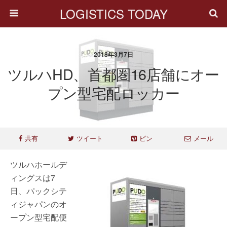
LOGISTICS TODAY
2018年3月7日
ツルハHD、首都圏16店舗にオー
プン型宅配ロッカー
共有
ツイート
ピン
メール
ツルハホールデ
ィングスは7
日、パックシテ
ィジャパンのオ
ープン型宅配便