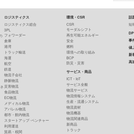
ロジスティクス
環境・CSR
話
ロジスティクス総合
CSR
短
モーダルシフト
3PL
D
フォワーダー
再生可能エネルギー
の
事
倉庫
安全
港湾
燃料
値
トラック輸送
環境への取り組み
新
海運
BCP
高
防災・災害
航空
鉄道
サービス・商品
物流子会社
ICT・IoT
静脈物流
サービス全般
災害物流
ンネ
物流サービス
食品物流
物流情報システム
EC物流
生産・流通システム
メディカル物流
物流資材
アパレル物流
物流機器
都市・館内物流
物流関連商品
スタートアップ･ベンチャー
新商品
利用運送
トラック
貿易・税関