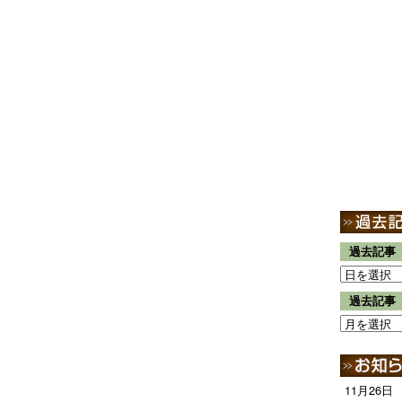
過去記事
過去記事
11月26日