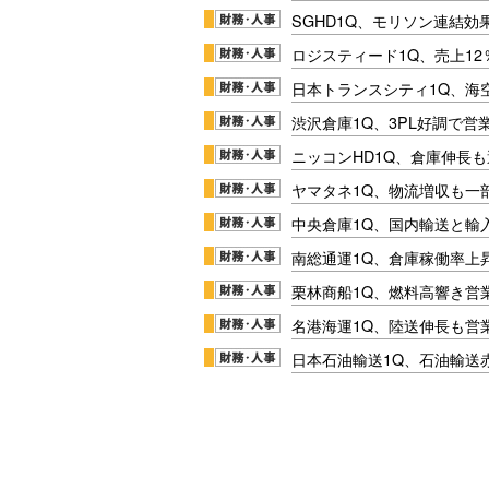
SGHD1Q、モリソン連結効
ロジスティード1Q、売上1
日本トランスシティ1Q、海
渋沢倉庫1Q、3PL好調で営
ニッコンHD1Q、倉庫伸長
ヤマタネ1Q、物流増収も一
中央倉庫1Q、国内輸送と輸
南総通運1Q、倉庫稼働率上
栗林商船1Q、燃料高響き営
名港海運1Q、陸送伸長も営業
日本石油輸送1Q、石油輸送