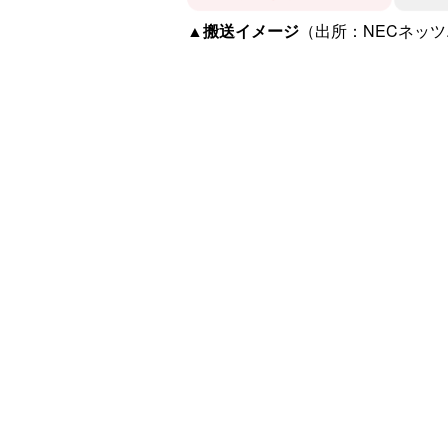
▲搬送イメージ
（出所：NECネッ