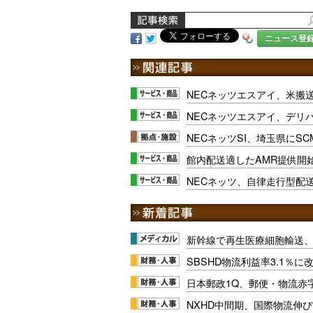
ニュース登
NECネッツエスアイ、米搬
NECネッツエスアイ、デリ
NECネッツSI、埼玉県にS
館内配送適したAMR提供開
NECネッツ、自律走行型配
新幹線で再生医療細胞輸送
SBSHD物流利益率3.1％
日本郵政1Q、郵便・物流赤
NXHD中間期、国際物流伸び