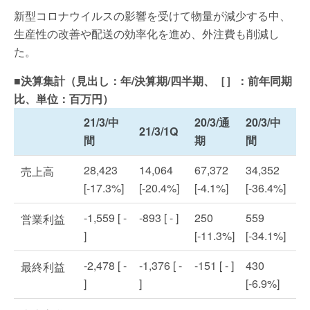
新型コロナウイルスの影響を受けて物量が減少する中、
生産性の改善や配送の効率化を進め、外注費も削減し
た。
■決算集計（見出し：年/決算期/四半期、［］：前年同期
比、単位：百万円）
21/3/中
20/3/通
20/3/中
21/3/1Q
間
期
間
28,423
14,064
67,372
34,352
売上高
[-17.3%]
[-20.4%]
[-4.1%]
[-36.4%]
-1,559 [ -
-893 [ - ]
250
559
営業利益
]
[-11.3%]
[-34.1%]
-2,478 [ -
-1,376 [ -
-151 [ - ]
430
最終利益
]
]
[-6.9%]