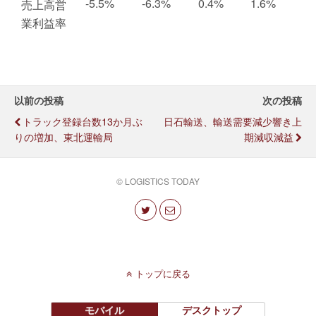
-5.5%
-6.3%
0.4%
1.6%
売上高営
業利益率
以前の投稿
次の投稿
トラック登録台数13か月ぶ
日石輸送、輸送需要減少響き上
りの増加、東北運輸局
期減収減益
© LOGISTICS TODAY
トップに戻る
モバイル
デスクトップ