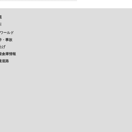
題
報
Pワールド
件・事故
上げ
着倉庫情報
速道路