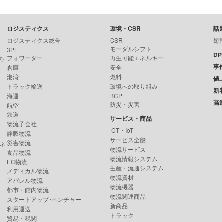
ロジスティクス
環境・CSR
話
ロジスティクス総合
CSR
短
モーダルシフト
3PL
D
フォワーダー
再生可能エネルギー
の
事
倉庫
安全
港湾
燃料
値
トラック輸送
環境への取り組み
新
海運
BCP
高
防災・災害
航空
鉄道
サービス・商品
物流子会社
ICT・IoT
静脈物流
サービス全般
災害物流
ンネ
物流サービス
食品物流
物流情報システム
EC物流
生産・流通システム
メディカル物流
物流資材
アパレル物流
物流機器
都市・館内物流
物流関連商品
スタートアップ･ベンチャー
新商品
利用運送
トラック
貿易・税関