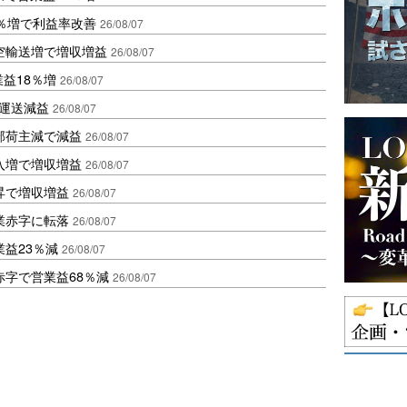
2％増で利益率改善
26/08/07
空輸送増で増収増益
26/08/07
業益18％増
26/08/07
も運送減益
26/08/07
部荷主減で減益
26/08/07
入増で増収増益
26/08/07
昇で増収増益
26/08/07
業赤字に転落
26/08/07
益23％減
26/08/07
赤字で営業益68％減
26/08/07