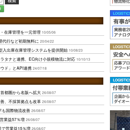
録
注・在庫管理を一元管理
10/05/06
処理代行など初期無料に
20/04/22
S型入出庫在庫管理システムを提供開始
10/08/23
ラタナと連携、EC向け小規模物流に対応
10/10/13
ウド」とAPI連携
24/07/18
、首都圏から名阪へ拡大
26/08/07
に改善、不採算拠点も改革
26/08/07
字も国際物流改善
26/08/07
営業益57％増
26/08/07
果で営業益15％増
26/08/07