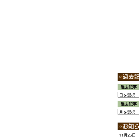
過去記事
過去記事
11月26日