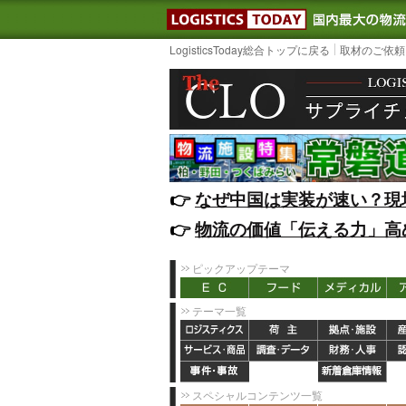
LOGISTIC
LogisticsToday総合トップに戻る
取材のご依頼
👉️
なぜ中国は実装が速い？現
👉️
物流の価値「伝える力」高
ピックアップテーマ
テーマ一覧
スペシャルコンテンツ一覧