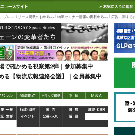
S TODAY｜国内最大の物流ニュースサイト
3PL, SCMなど国内外の最新の物流
、プレスリリース掲載のお申込み
物流セミナー情報の掲載申込み
広告に関する
場で確かめる視察第2弾｜参加募集中
める【物流広報連絡会議】｜会員募集中