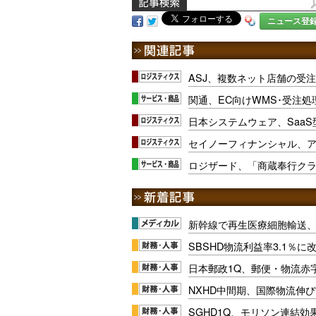
ニュース登
ASJ、複数ネット店舗の受
関通、EC向けWMS･受注
日本システムウェア、Saa
セイノーフィナンシャル、ア
ロジザード、「商蔵奉行クラ
新幹線で再生医療細胞輸送
SBSHD物流利益率3.1％
日本郵政1Q、郵便・物流赤
NXHD中間期、国際物流伸び
SGHD1Q、モリソン連結効