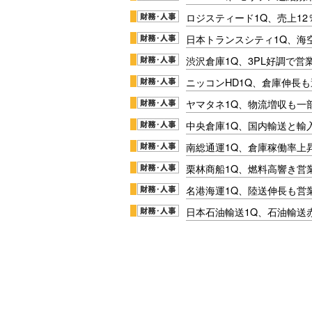
ロジスティード1Q、売上1
日本トランスシティ1Q、海
渋沢倉庫1Q、3PL好調で営
ニッコンHD1Q、倉庫伸長
ヤマタネ1Q、物流増収も一
中央倉庫1Q、国内輸送と輸
南総通運1Q、倉庫稼働率上
栗林商船1Q、燃料高響き営
名港海運1Q、陸送伸長も営業
日本石油輸送1Q、石油輸送