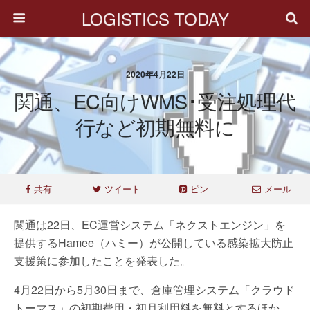
LOGISTICS TODAY
2020年4月22日
関通、EC向けWMS･受注処理代
行など初期無料に
共有
ツイート
ピン
メール
関通は22日、EC運営システム「ネクストエンジン」を
提供するHamee（ハミー）が公開している感染拡大防止
支援策に参加したことを発表した。
4月22日から5月30日まで、倉庫管理システム「クラウド
トーマス」の初期費用・初月利用料を無料とするほか、