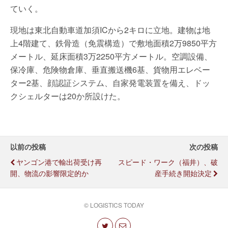
ていく。
現地は東北自動車道加須ICから2キロに立地。建物は地
上4階建て、鉄骨造（免震構造）で敷地面積2万9850平方
メートル、延床面積3万2250平方メートル。空調設備、
保冷庫、危険物倉庫、垂直搬送機6基、貨物用エレベー
ター2基、顔認証システム、自家発電装置を備え、ドッ
クシェルターは20か所設けた。
以前の投稿
次の投稿
ヤンゴン港で輸出荷受け再
スピード・ワーク（福井）、破
開、物流の影響限定的か
産手続き開始決定
© LOGISTICS TODAY