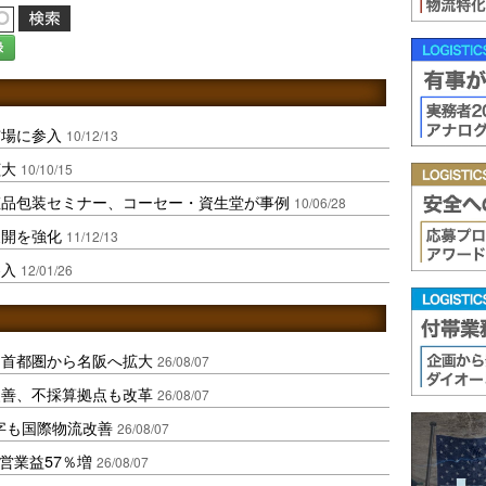
録
市場に参入
10/12/13
拡大
10/10/15
化粧品包装セミナー、コーセー・資生堂が事例
10/06/28
展開を強化
11/12/13
参入
12/01/26
、首都圏から名阪へ拡大
26/08/07
に改善、不採算拠点も改革
26/08/07
字も国際物流改善
26/08/07
営業益57％増
26/08/07