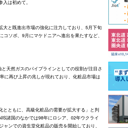
参入は初めて。
拡大と既進出市場の強化に注力しており、5月下旬
月にコソボ、9月にマケドニアへ進出を果たすなど、
原油と天然ガスのパイプラインとしての役割が注目さ
長率に再び上昇の兆しが現れており、化粧品市場は
。
化とともに、高級化粧品の需要が拡大する」と判
IS諸国のなかでは98年にロシア、02年ウクライ
イジャンでの資生堂化粧品の販売を開始しており、