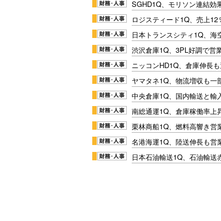
SGHD1Q、モリソン連結効
ロジスティード1Q、売上1
日本トランスシティ1Q、海
渋沢倉庫1Q、3PL好調で営
ニッコンHD1Q、倉庫伸長
ヤマタネ1Q、物流増収も一
中央倉庫1Q、国内輸送と輸
南総通運1Q、倉庫稼働率上
栗林商船1Q、燃料高響き営
名港海運1Q、陸送伸長も営業
日本石油輸送1Q、石油輸送