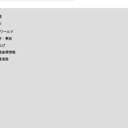
題
報
Pワールド
件・事故
上げ
着倉庫情報
速道路