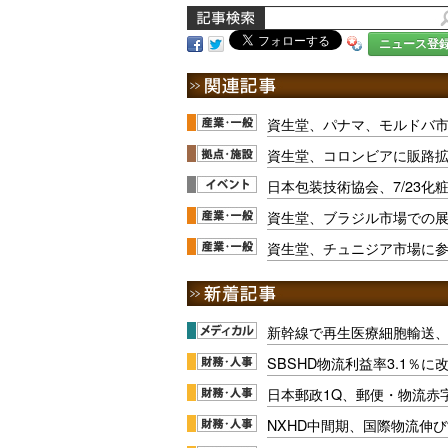
ニュース登
資生堂、パナマ、モルドバ
資生堂、コロンビアに販路
日本包装技術協会、7/23
資生堂、ブラジル市場での
資生堂、チュニジア市場に
新幹線で再生医療細胞輸送
SBSHD物流利益率3.1％
日本郵政1Q、郵便・物流赤
NXHD中間期、国際物流伸び