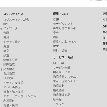
ロジスティクス
環境・CSR
話
ロジスティクス総合
CSR
短
モーダルシフト
3PL
D
フォワーダー
再生可能エネルギー
の
事
倉庫
安全
港湾
燃料
値
トラック輸送
環境への取り組み
新
海運
BCP
高
防災・災害
航空
鉄道
サービス・商品
物流子会社
ICT・IoT
静脈物流
サービス全般
災害物流
ンネ
物流サービス
食品物流
物流情報システム
EC物流
生産・流通システム
メディカル物流
物流資材
アパレル物流
物流機器
都市・館内物流
物流関連商品
スタートアップ･ベンチャー
新商品
利用運送
トラック
貿易・税関