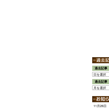
過去記事
過去記事
11月26日