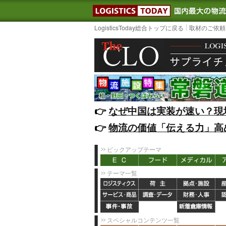
LOGISTIC
LogisticsToday総合トップに戻る
取材のご依頼
👉️
なぜ中国は実装が速い？現
👉️
物流の価値「伝える力」高
ピックアップテーマ
テーマ一覧
スペシャルコンテンツ一覧