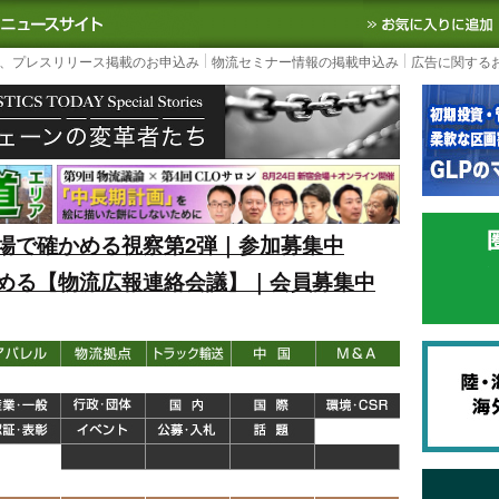
S TODAY｜国内最大の物流ニュースサイト
3PL, SCMなど国内外の最新の物流
、プレスリリース掲載のお申込み
物流セミナー情報の掲載申込み
広告に関する
場で確かめる視察第2弾｜参加募集中
める【物流広報連絡会議】｜会員募集中