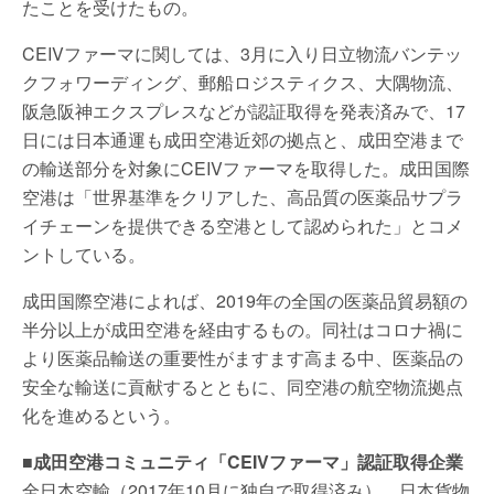
たことを受けたもの。
CEIVファーマに関しては、3月に入り日立物流バンテッ
クフォワーディング、郵船ロジスティクス、大隅物流、
阪急阪神エクスプレスなどが認証取得を発表済みで、17
日には日本通運も成田空港近郊の拠点と、成田空港まで
の輸送部分を対象にCEIVファーマを取得した。成田国際
空港は「世界基準をクリアした、高品質の医薬品サプラ
イチェーンを提供できる空港として認められた」とコメ
ントしている。
成田国際空港によれば、2019年の全国の医薬品貿易額の
半分以上が成田空港を経由するもの。同社はコロナ禍に
より医薬品輸送の重要性がますます高まる中、医薬品の
安全な輸送に貢献するとともに、同空港の航空物流拠点
化を進めるという。
■成田空港コミュニティ「CEIVファーマ」認証取得企業
全日本空輸（2017年10月に独自で取得済み）、日本貨物