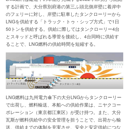
する計画で、大分県別府港の第三ふ頭北側岸壁に着岸中
のフェリーに対し、岸壁に駐車したタンクローリーから
LNGを供給する「トラック・トゥ・シップ方式」で1日
50トンを供給する。供給に際してはタンクローリー4台
とスキッドと呼ばれる導管を接続し、4台同時に供給す
ることで、LNG燃料の供給時間を短縮する。
LNG燃料は九州電力傘下の大分LNGからタンクローリー
で出荷し、燃料輸送、本船への供給作業は、ニヤクコー
ポレーション（東京都江東区）が受け持つ。また、大分
瓦斯が燃料供給中の安全管理を担うことで、出荷から輸
送、供給までの体制を充実させ、安全と安定供給につな