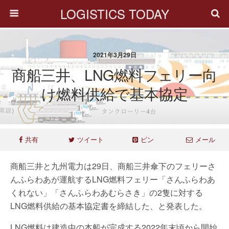
LOGISTICS TODAY
2021年3月29日
商船三井、LNG燃料フェリー向
け燃料供給で基本協定
共有
ツイート
ピン
メール
商船三井と九州電力は29日、商船三井傘下のフェリーさ
んふらわあが運航するLNG燃料フェリー「さんふらわあ
くれない」「さんふらわあむらさき」の2隻に対する
LNG燃料供給の基本協定書を締結した、と発表した。
LNG燃料は建造中の本船が完成する2022年末頃から開始