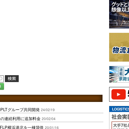
録
PLTグループ共同開発
24/02/19
線の連続利用に追加料金
20/02/04
FLP横浜港北を一棟賃借
20/01/16