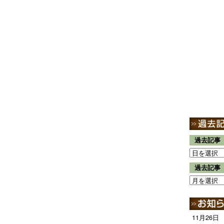
過去記事
過去記事
11月26日