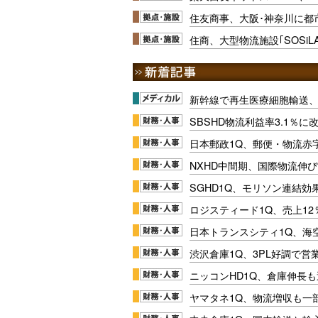
住友商事、大阪･神奈川に都市型
住商、大型物流施設｢SOSi
新幹線で再生医療細胞輸送
SBSHD物流利益率3.1％
日本郵政1Q、郵便・物流赤
NXHD中間期、国際物流伸び
SGHD1Q、モリソン連結効
ロジスティード1Q、売上1
日本トランスシティ1Q、海
渋沢倉庫1Q、3PL好調で営
ニッコンHD1Q、倉庫伸長
ヤマタネ1Q、物流増収も一