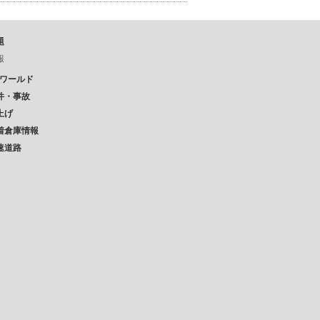
題
報
Pワールド
件・事故
上げ
着倉庫情報
速道路