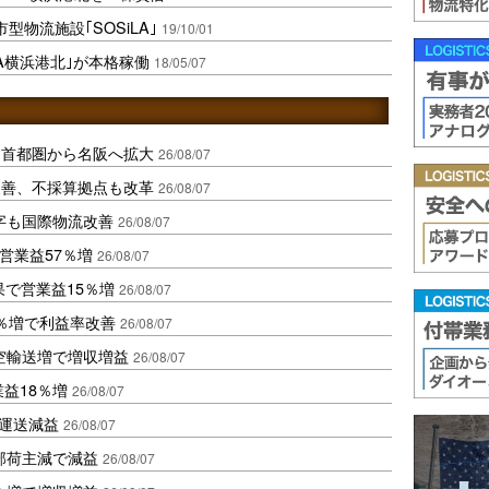
物流施設｢SOSiLA｣
19/10/01
LA横浜港北｣が本格稼働
18/05/07
、首都圏から名阪へ拡大
26/08/07
に改善、不採算拠点も改革
26/08/07
字も国際物流改善
26/08/07
営業益57％増
26/08/07
果で営業益15％増
26/08/07
2％増で利益率改善
26/08/07
空輸送増で増収増益
26/08/07
業益18％増
26/08/07
も運送減益
26/08/07
部荷主減で減益
26/08/07