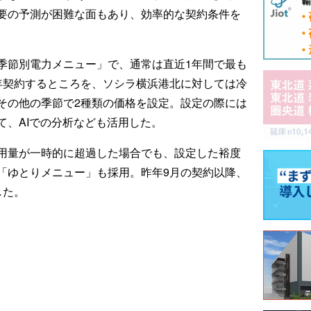
要の予測が困難な面もあり、効率的な契約条件を
季節別電力メニュー」で、通常は直近1年間で最も
年契約するところを、ソシラ横浜港北に対しては冷
その他の季節で2種類の価格を設定。設定の際には
て、AIでの分析なども活用した。
用量が一時的に超過した場合でも、設定した裕度
「ゆとりメニュー」も採用。昨年9月の契約以降、
した。