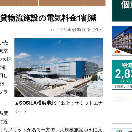
貸物流施設の電気料金1割減
>>
この記事を印刷する（PDF）
小売
東京
の大規
浜港
用し
伝え
プラ
▲SOSiLA横浜港北
（出所：サミットエナ
ジー）
温度
に近
まなメリットがある一方で、大規模施設ゆえに入