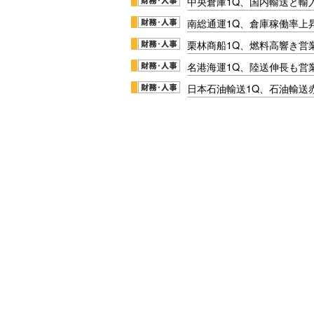
中央倉庫1Q、国内輸送と輸
南総通運1Q、倉庫稼働率上
栗林商船1Q、燃料高響き営
名港海運1Q、陸送伸長も営業
日本石油輸送1Q、石油輸送