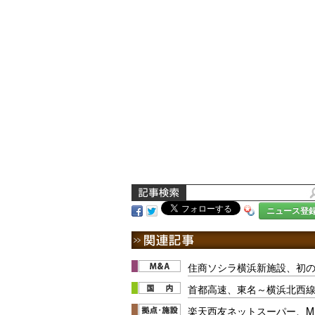
ニュース登
住商ソシラ横浜新施設、初の
首都高速、東名～横浜北西
楽天西友ネットスーパー、M