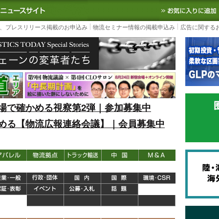
S TODAY｜国内最大の物流ニュースサイト
3PL, SCMなど国内外の最新の物流
、プレスリリース掲載のお申込み
物流セミナー情報の掲載申込み
広告に関する
場で確かめる視察第2弾｜参加募集中
める【物流広報連絡会議】｜会員募集中