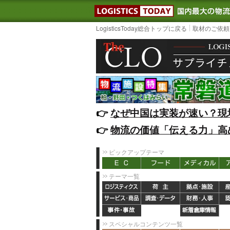
LOGISTIC
LogisticsToday総合トップに戻る
取材のご依頼
👉️
なぜ中国は実装が速い？現
👉️
物流の価値「伝える力」高
ピックアップテーマ
テーマ一覧
スペシャルコンテンツ一覧