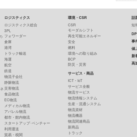
ロジスティクス
環境・CSR
話
ロジスティクス総合
CSR
短
モーダルシフト
3PL
D
フォワーダー
再生可能エネルギー
の
事
倉庫
安全
港湾
燃料
値
トラック輸送
環境への取り組み
新
海運
BCP
高
防災・災害
航空
鉄道
サービス・商品
物流子会社
ICT・IoT
静脈物流
サービス全般
災害物流
ンネ
物流サービス
食品物流
物流情報システム
EC物流
生産・流通システム
メディカル物流
物流資材
アパレル物流
物流機器
都市・館内物流
物流関連商品
スタートアップ･ベンチャー
新商品
利用運送
トラック
貿易・税関