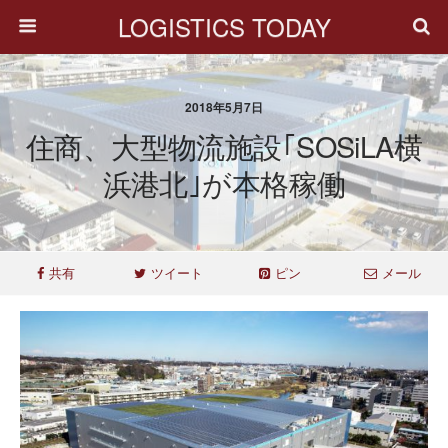
LOGISTICS TODAY
2018年5月7日
住商、大型物流施設｢SOSiLA横
浜港北｣が本格稼働
共有
ツイート
ピン
メール