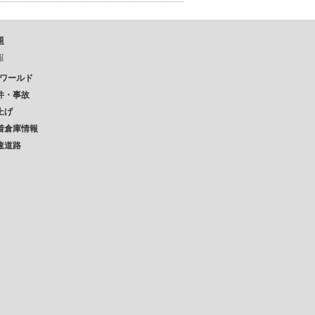
題
報
Pワールド
件・事故
上げ
着倉庫情報
速道路