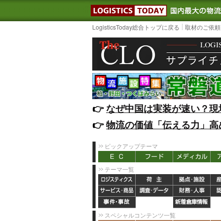
LOGISTIC
LogisticsToday総合トップに戻る
取材のご依頼
👉️
なぜ中国は実装が速い？現
👉️
物流の価値「伝える力」高
ピックアップテーマ
テーマ一覧
スペシャルコンテンツ一覧