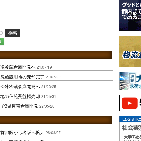
録
冷凍冷蔵倉庫開発へ
21/07/19
物流施設用地の売却完了
21/07/29
で冷凍冷蔵倉庫開発へ
21/03/25
用地の信託受益権売却
21/05/31
で3温度帯倉庫開発
22/05/20
、首都圏から名阪へ拡大
26/08/07