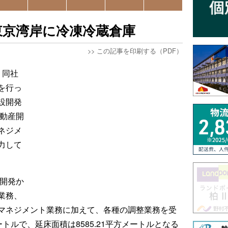
東京湾岸に冷凍冷蔵倉庫
>>
この記事を印刷する（PDF）
、同社
を行っ
設開発
不動産開
ネジメ
力して
産開発か
業務、
マネジメント業務に加えて、各種の調整業務を受
ートルで、延床面積は8585.21平方メートルとなる