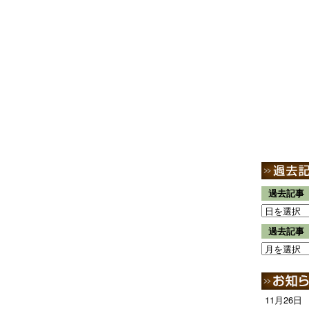
過去記事
過去記事
11月26日