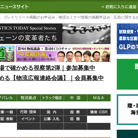
S TODAY｜国内最大の物流ニュースサイト
3PL, SCMなど国内外の最新の物流
、プレスリリース掲載のお申込み
物流セミナー情報の掲載申込み
広告に関する
場で確かめる視察第2弾｜参加募集中
める【物流広報連絡会議】｜会員募集中