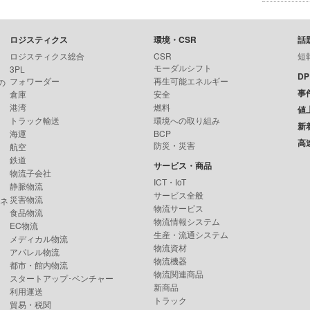
ロジスティクス
環境・CSR
話
ロジスティクス総合
CSR
短
モーダルシフト
3PL
D
フォワーダー
再生可能エネルギー
の
事
倉庫
安全
港湾
燃料
値
トラック輸送
環境への取り組み
新
海運
BCP
高
防災・災害
航空
鉄道
サービス・商品
物流子会社
ICT・IoT
静脈物流
サービス全般
災害物流
ンネ
物流サービス
食品物流
物流情報システム
EC物流
生産・流通システム
メディカル物流
物流資材
アパレル物流
物流機器
都市・館内物流
物流関連商品
スタートアップ･ベンチャー
新商品
利用運送
トラック
貿易・税関