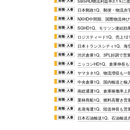
SBSHD物流利益率3.1％
日本郵政1Q、郵便・物流赤
NXHD中間期、国際物流伸び
SGHD1Q、モリソン連結効
ロジスティード1Q、売上1
日本トランスシティ1Q、海
渋沢倉庫1Q、3PL好調で営
ニッコンHD1Q、倉庫伸長
ヤマタネ1Q、物流増収も一
中央倉庫1Q、国内輸送と輸
南総通運1Q、倉庫稼働率上
栗林商船1Q、燃料高響き営
名港海運1Q、陸送伸長も営業
日本石油輸送1Q、石油輸送