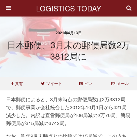
LOGISTICS TODAY
2021年4月13日
日本郵便、3月末の郵便局数2万
3812局に
共有
ツイート
ピン
メール
日本郵便によると、3月末時点の郵便局数は2万3812局
で、郵便事業が会社統合した2012年10月1日から421局
減少した。内訳は直営郵便局が106局減の2万70局、簡易
郵便局が315局減の3742局。
なお、昨年9月末時点との比較では15局減で、このうち