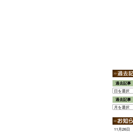
過去記事
過去記事
11月26日