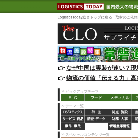
LOGISTIC
LogisticsToday総合トップに戻る
取材のご依頼
👉️
なぜ中国は実装が速い？現
👉️
物流の価値「伝える力」高
ピックアップテーマ
テーマ一覧
スペシャルコンテンツ一覧