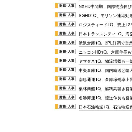
NXHD中間期、国際物流伸び
SGHD1Q、モリソン連結効
ロジスティード1Q、売上1
日本トランスシティ1Q、海
渋沢倉庫1Q、3PL好調で営
ニッコンHD1Q、倉庫伸長
ヤマタネ1Q、物流増収も一
中央倉庫1Q、国内輸送と輸
南総通運1Q、倉庫稼働率上
栗林商船1Q、燃料高響き営
名港海運1Q、陸送伸長も営業
日本石油輸送1Q、石油輸送