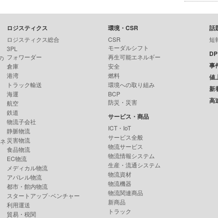
ロジスティクス
環境・CSR
話
ロジスティクス総合
CSR
短
モーダルシフト
3PL
D
フォワーダー
再生可能エネルギー
の
事
倉庫
安全
港湾
燃料
値
トラック輸送
環境への取り組み
新
海運
BCP
高
防災・災害
航空
鉄道
サービス・商品
物流子会社
ICT・IoT
静脈物流
サービス全般
災害物流
ンネ
物流サービス
食品物流
物流情報システム
EC物流
生産・流通システム
メディカル物流
物流資材
アパレル物流
物流機器
都市・館内物流
物流関連商品
スタートアップ･ベンチャー
新商品
利用運送
トラック
貿易・税関