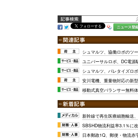
ニュース登
シュマルツ、協働ロボのツ
ユニバーサルロボ、DC電源
シュマルツ、パレタイズロ
安川電機、重量物対応の新
移動式真空バランサー無料
新幹線で再生医療細胞輸送
SBSHD物流利益率3.1％
日本郵政1Q、郵便・物流赤