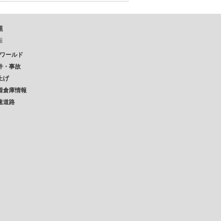
題
報
Pワールド
件・事故
上げ
着倉庫情報
速道路