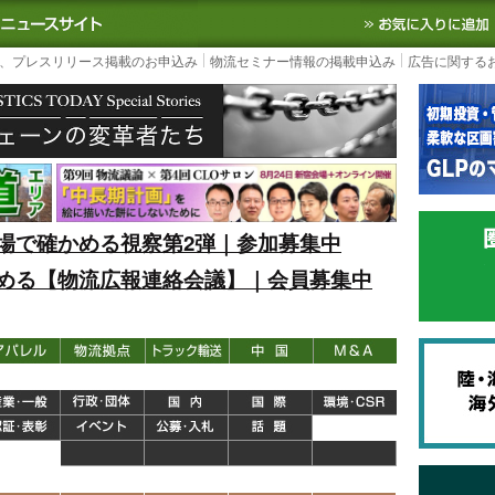
S TODAY｜国内最大の物流ニュースサイト
3PL, SCMなど国内外の最新の物流
、プレスリリース掲載のお申込み
物流セミナー情報の掲載申込み
広告に関する
場で確かめる視察第2弾｜参加募集中
める【物流広報連絡会議】｜会員募集中