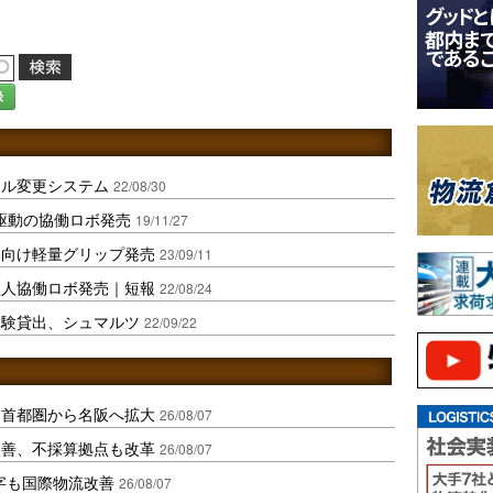
録
ール変更システム
22/08/30
駆動の協働ロボ発売
19/11/27
ボ向け軽量グリップ発売
23/09/11
型人協働ロボ発売｜短報
22/08/24
体験貸出、シュマルツ
22/09/22
、首都圏から名阪へ拡大
26/08/07
に改善、不採算拠点も改革
26/08/07
字も国際物流改善
26/08/07