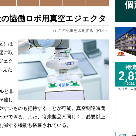
量の協働ロボ用真空エジェクタ
>>
この記事を印刷する（PDF）
区）は
端に取
ジェク
加えた
ルと非
が難し
やすいものも把持することが可能。真空到達時間
とができる。また、従来製品と同じく、必要以上
削減する機能も搭載されている。