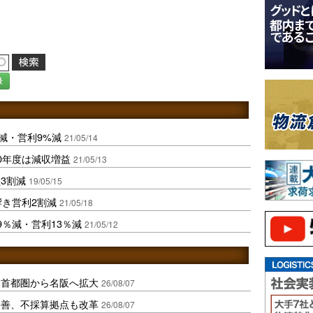
録
減・営利9%減
21/05/14
0年度は減収増益
21/05/13
3割減
19/05/15
響き営利2割減
21/05/18
9％減・営利13％減
21/05/12
、首都圏から名阪へ拡大
26/08/07
に改善、不採算拠点も改革
26/08/07