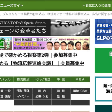
S TODAY｜国内最大の物流ニュースサイト
3PL, SCMなど国内外の最新の物流
、プレスリリース掲載のお申込み
物流セミナー情報の掲載申込み
広告に関する
場で確かめる視察第2弾｜参加募集中
める【物流広報連絡会議】｜会員募集中