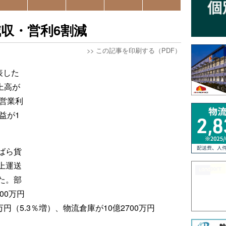
減収・営利6割減
>>
この記事を印刷する（PDF）
表した
上高が
、営業利
益が1
ばら貨
上運送
た。部
00万円
万円（5.3％増）、物流倉庫が10億2700万円