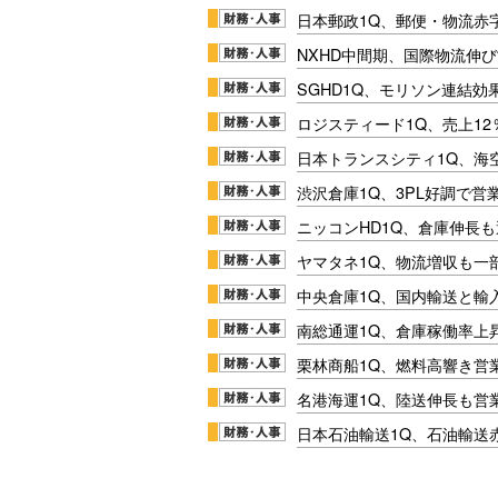
日本郵政1Q、郵便・物流赤
NXHD中間期、国際物流伸び
SGHD1Q、モリソン連結効
ロジスティード1Q、売上1
日本トランスシティ1Q、海
渋沢倉庫1Q、3PL好調で営
ニッコンHD1Q、倉庫伸長
ヤマタネ1Q、物流増収も一
中央倉庫1Q、国内輸送と輸
南総通運1Q、倉庫稼働率上
栗林商船1Q、燃料高響き営
名港海運1Q、陸送伸長も営業
日本石油輸送1Q、石油輸送