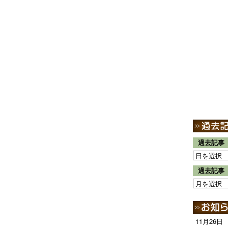
過去記事
過去記事
11月26日