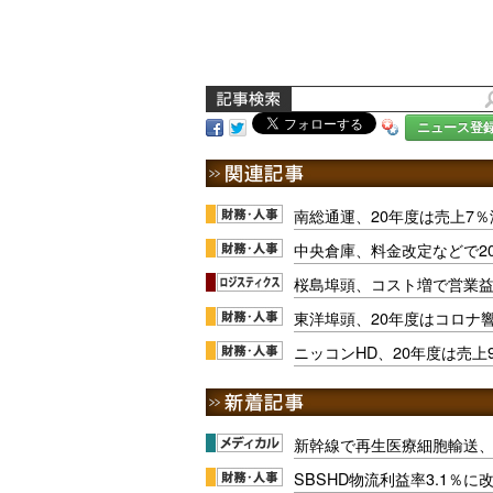
ニュース登
南総通運、20年度は売上7％
中央倉庫、料金改定などで2
桜島埠頭、コスト増で営業益
東洋埠頭、20年度はコロナ
ニッコンHD、20年度は売上
新幹線で再生医療細胞輸送
SBSHD物流利益率3.1％