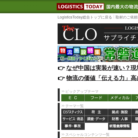
LOGISTIC
LogisticsToday総合トップに戻る
取材のご依頼
👉️
なぜ中国は実装が速い？現
👉️
物流の価値「伝える力」高
ピックアップテーマ
テーマ一覧
スペシャルコンテンツ一覧