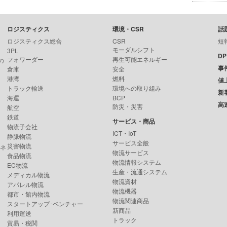
ロジスティクス
環境・CSR
話
ロジスティクス総合
CSR
短
モーダルシフト
3PL
D
フォワーダー
再生可能エネルギー
の
事
倉庫
安全
港湾
燃料
値
トラック輸送
環境への取り組み
新
海運
BCP
高
防災・災害
航空
鉄道
サービス・商品
物流子会社
ICT・IoT
静脈物流
サービス全般
災害物流
ンネ
物流サービス
食品物流
物流情報システム
EC物流
生産・流通システム
メディカル物流
物流資材
アパレル物流
物流機器
都市・館内物流
物流関連商品
スタートアップ･ベンチャー
新商品
利用運送
トラック
貿易・税関