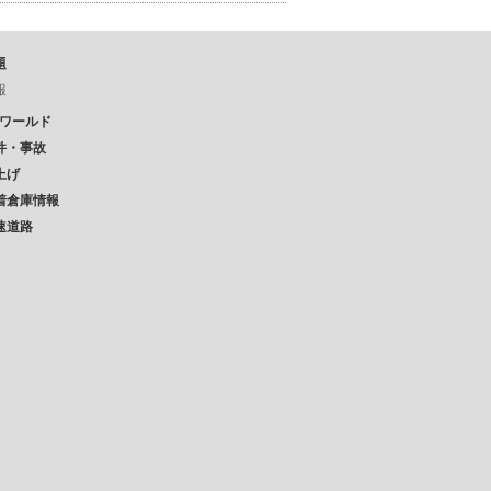
題
報
Pワールド
件・事故
上げ
着倉庫情報
速道路