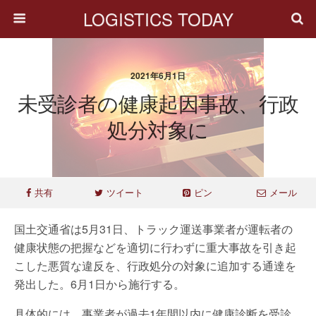
LOGISTICS TODAY
2021年6月1日
未受診者の健康起因事故、行政
処分対象に
共有
ツイート
ピン
メール
国土交通省は5月31日、トラック運送事業者が運転者の
健康状態の把握などを適切に行わずに重大事故を引き起
こした悪質な違反を、行政処分の対象に追加する通達を
発出した。6月1日から施行する。
具体的には、事業者が過去1年間以内に健康診断を受診