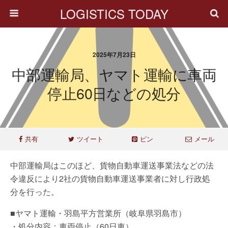
LOGISTICS TODAY
2025年7月23日
中部運輸局、ヤマト運輸に車両
停止60日などの処分
共有
ツイート
ピン
メール
中部運輸局はこのほど、貨物自動車運送事業法などの法
令違反により2社の貨物自動車運送事業者に対し行政処
分を行った。
■ヤマト運輸・羽島平方営業所（岐阜県羽島市）
・処分内容：車両停止（60日車）