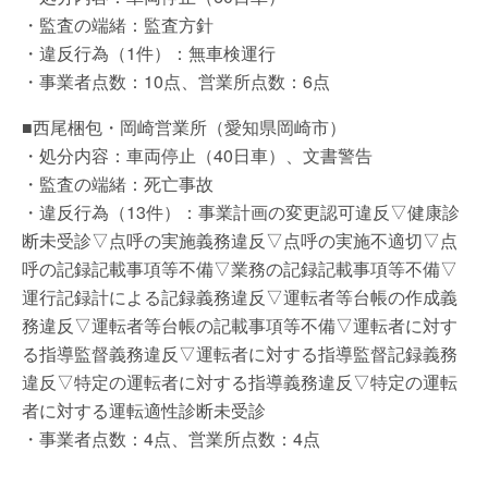
・監査の端緒：監査方針
・違反行為（1件）：無車検運行
・事業者点数：10点、営業所点数：6点
■西尾梱包・岡崎営業所（愛知県岡崎市）
・処分内容：車両停止（40日車）、文書警告
・監査の端緒：死亡事故
・違反行為（13件）：事業計画の変更認可違反▽健康診
断未受診▽点呼の実施義務違反▽点呼の実施不適切▽点
呼の記録記載事項等不備▽業務の記録記載事項等不備▽
運行記録計による記録義務違反▽運転者等台帳の作成義
務違反▽運転者等台帳の記載事項等不備▽運転者に対す
る指導監督義務違反▽運転者に対する指導監督記録義務
違反▽特定の運転者に対する指導義務違反▽特定の運転
者に対する運転適性診断未受診
・事業者点数：4点、営業所点数：4点