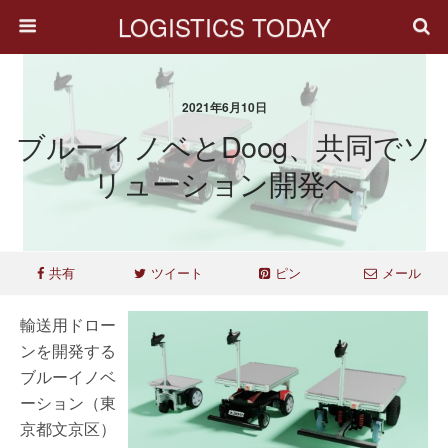
LOGISTICS TODAY
2021年6月10日
ブルーイノベとDoog、共同でソ
リューション開発へ
共有
ツイート
ピン
メール
輸送用ドロー
ンを開発する
ブルーイノベ
ーション（東
京都文京区）