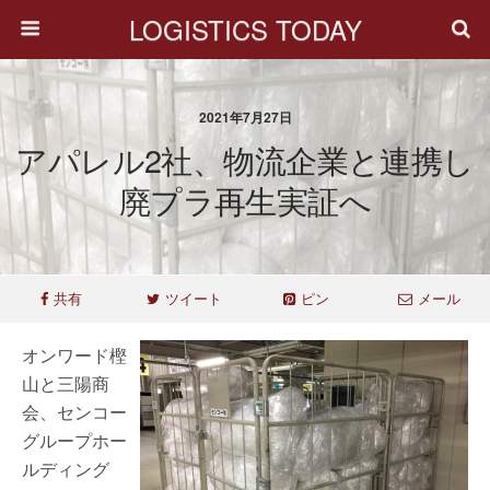
LOGISTICS TODAY
2021年7月27日
アパレル2社、物流企業と連携し
廃プラ再生実証へ
共有
ツイート
ピン
メール
オンワード樫
山と三陽商
会、センコー
グループホー
ルディング