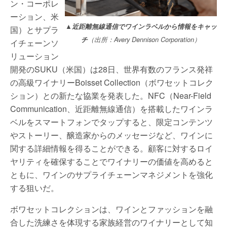
ン・コーポレ
ーション、米
▲近距離無線通信でワインラベルから情報をキャッ
国）とサプラ
チ
（出所：Avery Dennison Corporation）
イチェーンソ
リューション
開発のSUKU（米国）は28日、世界有数のフランス発祥
の高級ワイナリーBoisset Collection（ボワセットコレク
ション）との新たな協業を発表した。NFC（Near-Field
Communication、近距離無線通信）を搭載したワインラ
ベルをスマートフォンでタップすると、限定コンテンツ
やストーリー、醸造家からのメッセージなど、ワインに
関する詳細情報を得ることができる。顧客に対するロイ
ヤリティを確保することでワイナリーの価値を高めると
ともに、ワインのサプライチェーンマネジメントを強化
する狙いだ。
ボワセットコレクションは、ワインとファッションを融
合した洗練さを体現する家族経営のワイナリーとして知