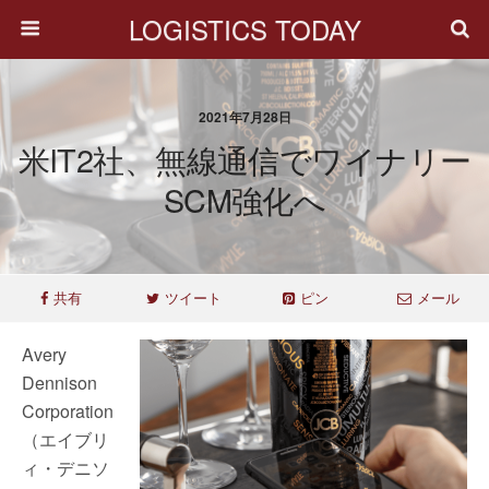
LOGISTICS TODAY
2021年7月28日
米IT2社、無線通信でワイナリー
SCM強化へ
共有
ツイート
ピン
メール
Avery
Dennison
Corporation
（エイブリ
ィ・デニソ