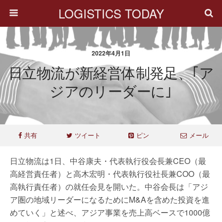
LOGISTICS TODAY
2022年4月1日
日立物流が新経営体制発足、｢ア
ジアのリーダーに｣
共有
ツイート
ピン
メール
日立物流は1日、中谷康夫・代表執行役会長兼CEO（最
高経営責任者）と高木宏明・代表執行役社長兼COO（最
高執行責任者）の就任会見を開いた。中谷会長は「アジ
ア圏の地域リーダーになるためにM&Aを含めた投資を進
めていく」と述べ、アジア事業を売上高ベースで1000億