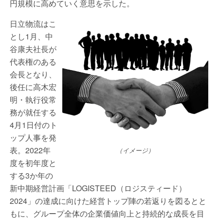
円規模に高めていく意思を示した。
日立物流はこ
とし1月、中
谷康夫社長が
代表権のある
会長となり、
後任に高木宏
明・執行役常
務が就任する
4月1日付のト
ップ人事を発
表。2022年
（イメージ）
度を初年度と
する3か年の
新中期経営計画「LOGISTEED（ロジスティード）
2024」の達成に向けた経営トップ陣の若返りを図るとと
もに、グループ全体の企業価値向上と持続的な成長を目