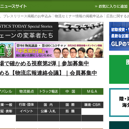
S TODAY｜国内最大の物流ニュースサイト
3PL, SCMなど国内外の最新の物流
、プレスリリース掲載のお申込み
物流セミナー情報の掲載申込み
広告に関する
場で確かめる視察第2弾｜参加募集中
める【物流広報連絡会議】｜会員募集中