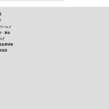
題
報
Pワールド
件・事故
上げ
着倉庫情報
速道路