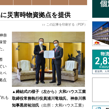
県に災害時物資拠点を提供
>>
この記事を印刷する（PDF）
神奈
保管
た。
際
てい
スペ
拠点
▲締結式の様子（左から）大和ハウス工業
ずれも
取締役常務執行役員浦川竜哉氏、神奈川県
知事黒岩祐治氏
（出所：大和ハウス工業）