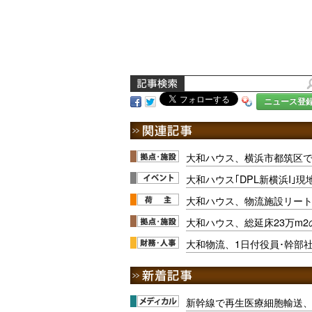
ニュース登
大和ハウス、横浜市都筑区
大和ハウス｢DPL新横浜I｣現
大和ハウス、物流施設リー
大和ハウス、総延床23万m2
大和物流、1日付役員･幹部
新幹線で再生医療細胞輸送