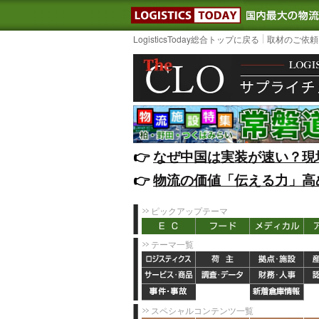
LOGISTIC
LogisticsToday総合トップに戻る
取材のご依頼
👉️
なぜ中国は実装が速い？現
👉️
物流の価値「伝える力」高
ピックアップテーマ
テーマ一覧
スペシャルコンテンツ一覧