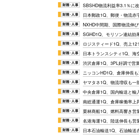
SBSHD物流利益率3.1％
日本郵政1Q、郵便・物流赤
NXHD中間期、国際物流伸び
SGHD1Q、モリソン連結効
ロジスティード1Q、売上1
日本トランスシティ1Q、海
渋沢倉庫1Q、3PL好調で営
ニッコンHD1Q、倉庫伸長
ヤマタネ1Q、物流増収も一
中央倉庫1Q、国内輸送と輸
南総通運1Q、倉庫稼働率上
栗林商船1Q、燃料高響き営
名港海運1Q、陸送伸長も営業
日本石油輸送1Q、石油輸送