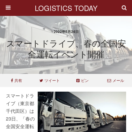
LOGISTICS TODAY
2022年5月24日
スマートドライブ、春の全国安
全運転イベント開催
共有
ツイート
ピン
メール
スマートドラ
イブ（東京都
千代田区）は
23日、「春の
全国安全運転