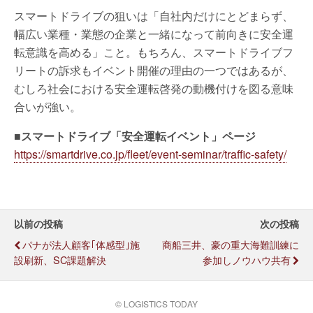
スマートドライブの狙いは「自社内だけにとどまらず、
幅広い業種・業態の企業と一緒になって前向きに安全運
転意識を高める」こと。もちろん、スマートドライブフ
リートの訴求もイベント開催の理由の一つではあるが、
むしろ社会における安全運転啓発の動機付けを図る意味
合いが強い。
■スマートドライブ「安全運転イベント」ページ
https://smartdrive.co.jp/fleet/event-seminar/traffic-safety/
以前の投稿
次の投稿
パナが法人顧客｢体感型｣施
商船三井、豪の重大海難訓練に
設刷新、SC課題解決
参加しノウハウ共有
© LOGISTICS TODAY