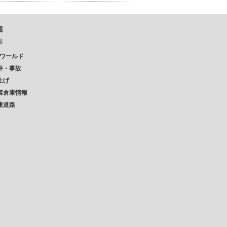
題
報
Pワールド
件・事故
上げ
着倉庫情報
速道路