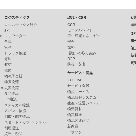
ロジスティクス
環境・CSR
話
ロジスティクス総合
CSR
短
モーダルシフト
3PL
D
フォワーダー
再生可能エネルギー
の
事
倉庫
安全
港湾
燃料
値
トラック輸送
環境への取り組み
新
海運
BCP
高
防災・災害
航空
鉄道
サービス・商品
物流子会社
ICT・IoT
静脈物流
サービス全般
災害物流
ンネ
物流サービス
食品物流
物流情報システム
EC物流
生産・流通システム
メディカル物流
物流資材
アパレル物流
物流機器
都市・館内物流
物流関連商品
スタートアップ･ベンチャー
新商品
利用運送
トラック
貿易・税関