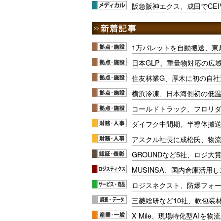
阪急阪神エクス、成田でCE
1万パレットを自動搬送、東
日本GLP、重量物対応の広
住友林業G、厚木に初の自社
横浜冷凍、日本海側初の低
コールドトラック、フロリ
ダイフク中間期、半導体搬
アスクル社長に成松氏、物
GROUNDなど5社、ロジ大
MUSINSA、国内倉庫活用
ロジスネクスト、防爆フォ
三菱総研など10社、軟包装
X Mile、現場特化型AIを