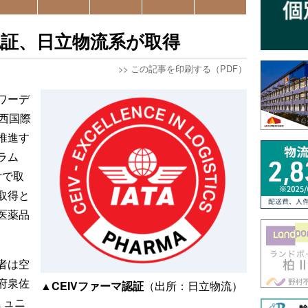
認証、日立物流系が取得
>>
この記事を印刷する（PDF）
ワーデ
西国際
推進す
ラム
付で取
取得と
医薬品
者は空
府泉佐
▲CEIVファーマ認証
（出所：日立物流）
ミュニ