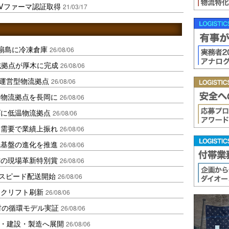
IVファーマ認証取得
21/03/17
扇島に冷凍倉庫
26/08/06
域拠点が厚木に完成
26/08/06
運営型物流拠点
26/08/06
温物流拠点を長岡に
26/08/06
ダに低温物流拠点
26/08/06
送需要で業績上振れ
26/08/06
流基盤の進化を推進
26/08/06
賞の現場革新特別賞
26/08/06
しスピード配送開始
26/08/06
ークリフト刷新
26/08/06
材の循環モデル実証
26/08/06
物流・建設・製造へ展開
26/08/06