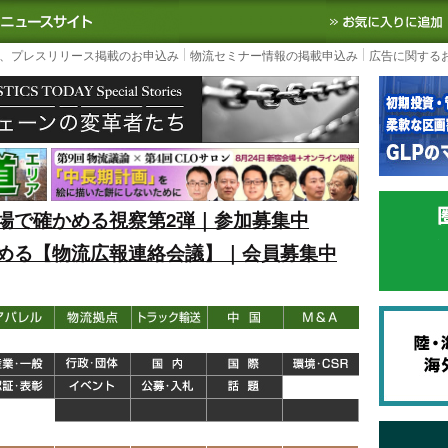
S TODAY｜国内最大の物流ニュースサイト
3PL, SCMなど国内外の最新の物流
、プレスリリース掲載のお申込み
物流セミナー情報の掲載申込み
広告に関する
場で確かめる視察第2弾｜参加募集中
める【物流広報連絡会議】｜会員募集中