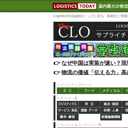
LOGISTIC
LogisticsToday総合トップに戻る
取材のご依頼
👉️
なぜ中国は実装が速い？現
👉️
物流の価値「伝える力」高
ピックアップテーマ
テーマ一覧
スペシャルコンテンツ一覧