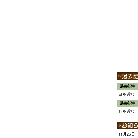
過去記事
過去記事
11月26日