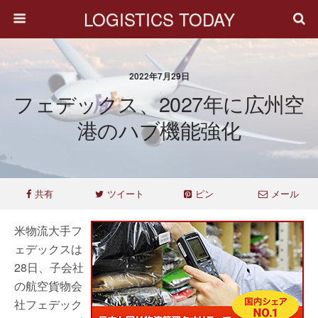
LOGISTICS TODAY
2022年7月29日
フェデックス、2027年に広州空
港のハブ機能強化
共有
ツイート
ピン
メール
米物流大手フ
ェデックスは
28日、子会社
の航空貨物会
社フェデック