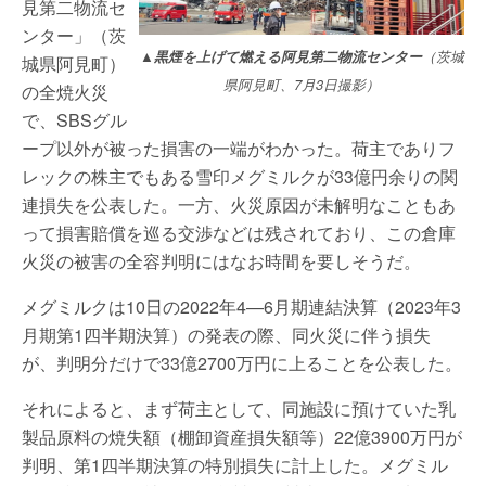
見第二物流セ
ンター」（茨
▲黒煙を上げて燃える阿見第二物流センター
（茨城
城県阿見町）
県阿見町、7月3日撮影）
の全焼火災
で、SBSグル
ープ以外が被った損害の一端がわかった。荷主でありフ
レックの株主でもある雪印メグミルクが33億円余りの関
連損失を公表した。一方、火災原因が未解明なこともあ
って損害賠償を巡る交渉などは残されており、この倉庫
火災の被害の全容判明にはなお時間を要しそうだ。
メグミルクは10日の2022年4—6月期連結決算（2023年3
月期第1四半期決算）の発表の際、同火災に伴う損失
が、判明分だけで33億2700万円に上ることを公表した。
それによると、まず荷主として、同施設に預けていた乳
製品原料の焼失額（棚卸資産損失額等）22億3900万円が
判明、第1四半期決算の特別損失に計上した。メグミル