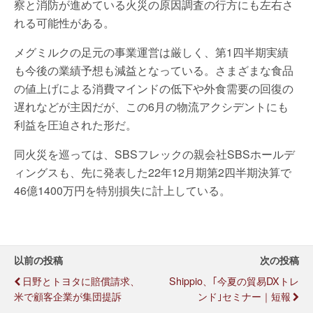
察と消防が進めている火災の原因調査の行方にも左右さ
れる可能性がある。
メグミルクの足元の事業運営は厳しく、第1四半期実績
も今後の業績予想も減益となっている。さまざまな食品
の値上げによる消費マインドの低下や外食需要の回復の
遅れなどが主因だが、この6月の物流アクシデントにも
利益を圧迫された形だ。
同火災を巡っては、SBSフレックの親会社SBSホールデ
ィングスも、先に発表した22年12月期第2四半期決算で
46億1400万円を特別損失に計上している。
以前の投稿
次の投稿
日野とトヨタに賠償請求、
Shippio、｢今夏の貿易DXトレ
米で顧客企業が集団提訴
ンド｣セミナー｜短報