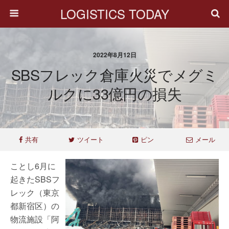
LOGISTICS TODAY
2022年8月12日
SBSフレック倉庫火災でメグミ
ルクに33億円の損失
共有
ツイート
ピン
メール
ことし6月に
起きたSBSフ
レック（東京
都新宿区）の
物流施設「阿