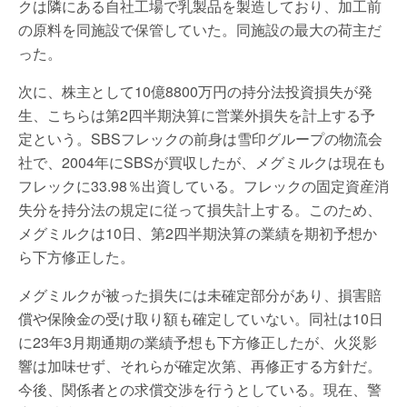
クは隣にある自社工場で乳製品を製造しており、加工前
の原料を同施設で保管していた。同施設の最大の荷主だ
った。
次に、株主として10億8800万円の持分法投資損失が発
生、こちらは第2四半期決算に営業外損失を計上する予
定という。SBSフレックの前身は雪印グループの物流会
社で、2004年にSBSが買収したが、メグミルクは現在も
フレックに33.98％出資している。フレックの固定資産消
失分を持分法の規定に従って損失計上する。このため、
メグミルクは10日、第2四半期決算の業績を期初予想か
ら下方修正した。
メグミルクが被った損失には未確定部分があり、損害賠
償や保険金の受け取り額も確定していない。同社は10日
に23年3月期通期の業績予想も下方修正したが、火災影
響は加味せず、それらが確定次第、再修正する方針だ。
今後、関係者との求償交渉を行うとしている。現在、警