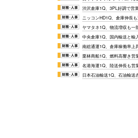
渋沢倉庫1Q、3PL好調で営
ニッコンHD1Q、倉庫伸長
ヤマタネ1Q、物流増収も一
中央倉庫1Q、国内輸送と輸
南総通運1Q、倉庫稼働率上
栗林商船1Q、燃料高響き営
名港海運1Q、陸送伸長も営業
日本石油輸送1Q、石油輸送