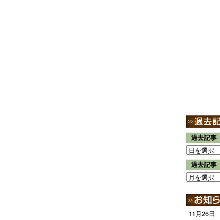
過去記事
過去記事
11月26日