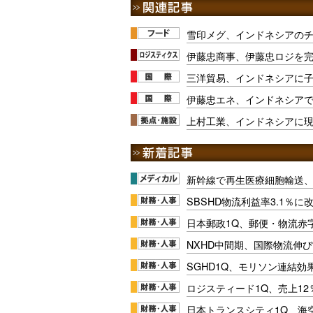
雪印メグ、インドネシアの
伊藤忠商事、伊藤忠ロジを
三洋貿易、インドネシアに
伊藤忠エネ、インドネシア
上村工業、インドネシアに
新幹線で再生医療細胞輸送
SBSHD物流利益率3.1％
日本郵政1Q、郵便・物流赤
NXHD中間期、国際物流伸び
SGHD1Q、モリソン連結効
ロジスティード1Q、売上1
日本トランスシティ1Q、海