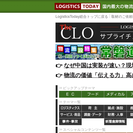
LOGISTIC
LogisticsToday総合トップに戻る
取材のご依頼
👉️
なぜ中国は実装が速い？現
👉️
物流の価値「伝える力」高
ピックアップテーマ
テーマ一覧
スペシャルコンテンツ一覧