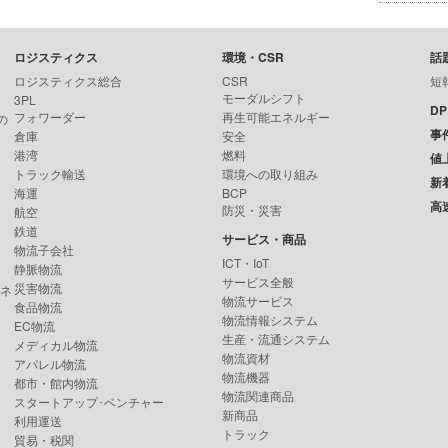
ロジスティクス
環境・CSR
話
ロジスティクス総合
CSR
短
モーダルシフト
3PL
D
フォワーダー
再生可能エネルギー
の
事
倉庫
安全
港湾
燃料
値
トラック輸送
環境への取り組み
新
海運
BCP
高
防災・災害
航空
鉄道
サービス・商品
物流子会社
ICT・IoT
静脈物流
サービス全般
災害物流
ンネ
物流サービス
食品物流
物流情報システム
EC物流
生産・流通システム
メディカル物流
物流資材
アパレル物流
物流機器
都市・館内物流
物流関連商品
スタートアップ･ベンチャー
新商品
利用運送
トラック
貿易・税関