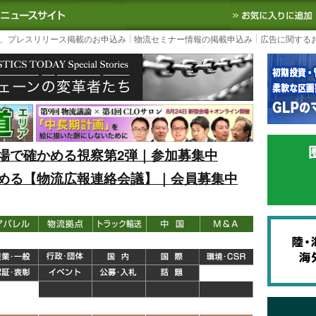
S TODAY｜国内最大の物流ニュースサイト
3PL, SCMなど国内外の最新の物流
、プレスリリース掲載のお申込み
物流セミナー情報の掲載申込み
広告に関する
場で確かめる視察第2弾｜参加募集中
める【物流広報連絡会議】｜会員募集中