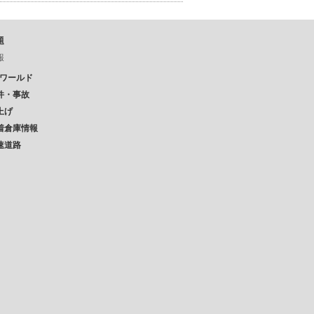
題
報
Pワールド
件・事故
上げ
着倉庫情報
速道路