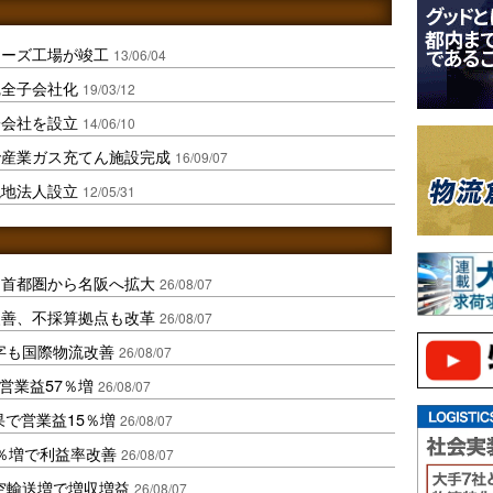
チーズ工場が竣工
13/06/04
完全子会社化
19/03/12
子会社を設立
14/06/10
で産業ガス充てん施設完成
16/09/07
現地法人設立
12/05/31
、首都圏から名阪へ拡大
26/08/07
に改善、不採算拠点も改革
26/08/07
字も国際物流改善
26/08/07
営業益57％増
26/08/07
果で営業益15％増
26/08/07
2％増で利益率改善
26/08/07
空輸送増で増収増益
26/08/07