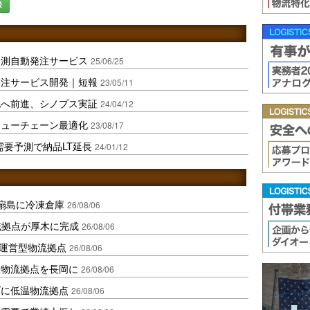
録
予測自動発注サービス
25/06/25
発注サービス開発｜短報
23/05/11
化へ前進、シノプス実証
24/04/12
リューチェーン最適化
23/08/17
需要予測で納品LT延長
24/01/12
扇島に冷凍倉庫
26/08/06
域拠点が厚木に完成
26/08/06
運営型物流拠点
26/08/06
温物流拠点を長岡に
26/08/06
ダに低温物流拠点
26/08/06