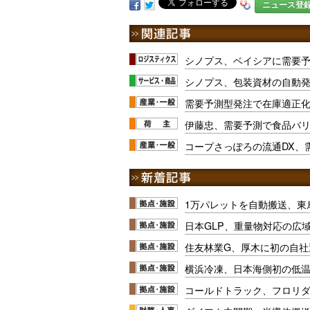
ニュース登
シノプス、ベイシアに需要
シノプス、包装資材の自動
需要予測型発注で在庫適正
伊藤忠、需要予測で食品バ
コープさっぽろの流通DX、
1万パレットを自動搬送、東
日本GLP、重量物対応の広
住友林業G、厚木に初の自社
横浜冷凍、日本海側初の低
コールドトラック、フロリ