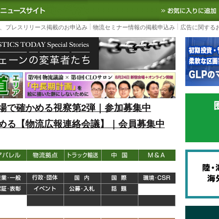
S TODAY｜国内最大の物流ニュースサイト
3PL, SCMなど国内外の最新の物流
、プレスリリース掲載のお申込み
物流セミナー情報の掲載申込み
広告に関する
場で確かめる視察第2弾｜参加募集中
める【物流広報連絡会議】｜会員募集中