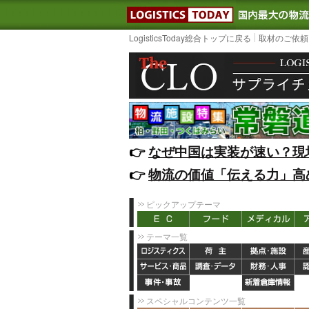
LOGISTIC
LogisticsToday総合トップに戻る
取材のご依頼
👉️
なぜ中国は実装が速い？現
👉️
物流の価値「伝える力」高
ピックアップテーマ
テーマ一覧
スペシャルコンテンツ一覧