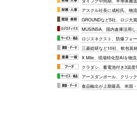
ダイフク中間期、半導体搬
アスクル社長に成松氏、物
GROUNDなど5社、ロジ大
MUSINSA、国内倉庫活用
ロジスネクスト、防爆フォ
三菱総研など10社、軟包装
X Mile、現場特化型AIを
クラダシ、蓄電池付き3温度
アースダンボール、クリッ
食品輸出が上期最高、米国