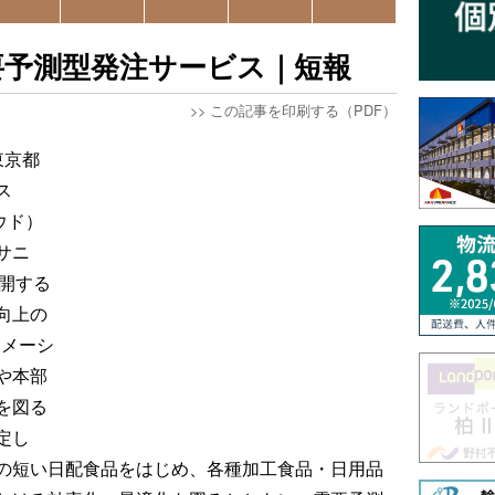
要予測型発注サービス｜短報
>>
この記事を印刷する（PDF）
東京都
ス
ラウド）
サニ
展開する
向上の
ーメーシ
や本部
を図る
定し
の短い日配食品をはじめ、各種加工食品・日用品