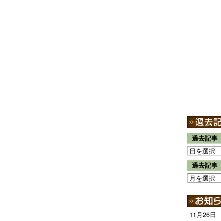
過去記事
過去記事
11月26日