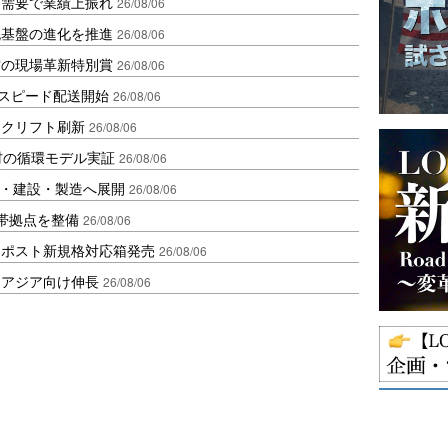
送需要で業績上振れ
26/08/06
流基盤の進化を推進
26/08/06
賞の現場革新特別賞
26/08/06
しスピード配送開始
26/08/06
ークリフト刷新
26/08/06
材の循環モデル実証
26/08/06
物流・建設・製造へ展開
26/08/06
帯拠点を整備
26/08/06
クポスト新規格対応箱発売
26/08/06
・アジア向け伸長
26/08/06