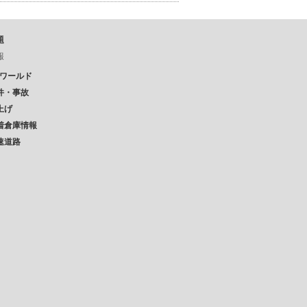
題
報
Pワールド
件・事故
上げ
着倉庫情報
速道路